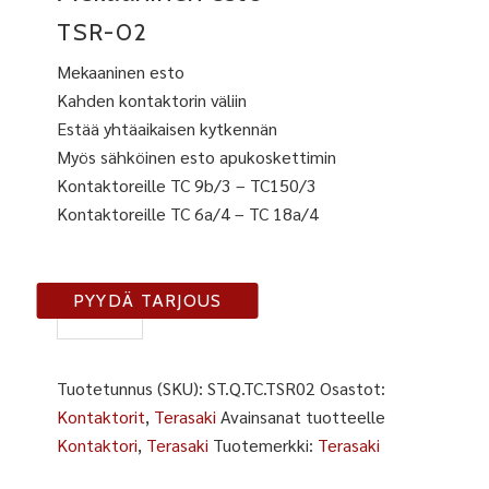
TSR-02
Mekaaninen esto
Kahden kontaktorin väliin
Estää yhtäaikaisen kytkennän
Myös sähköinen esto apukoskettimin
Kontaktoreille TC 9b/3 – TC150/3
Kontaktoreille TC 6a/4 – TC 18a/4
TSR-
PYYDÄ TARJOUS
02
määrä
Tuotetunnus (SKU):
ST.Q.TC.TSR02
Osastot:
Kontaktorit
,
Terasaki
Avainsanat tuotteelle
Kontaktori
,
Terasaki
Tuotemerkki:
Terasaki