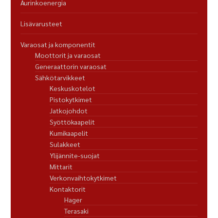
Aurinkoenergia
Lisävarusteet
Varaosat ja komponentit
Moottorit ja varaosat
Generaattorin varaosat
Sähkötarvikkeet
Keskuskotelot
Pistokytkimet
Jatkojohdot
Syöttökaapelit
Kumikaapelit
Sulakkeet
Ylijännite-suojat
Mittarit
Verkonvaihtokytkimet
Kontaktorit
Hager
Terasaki