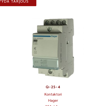
YYDÄ TARJOUS
Q-25-4
Kontaktori
Hager