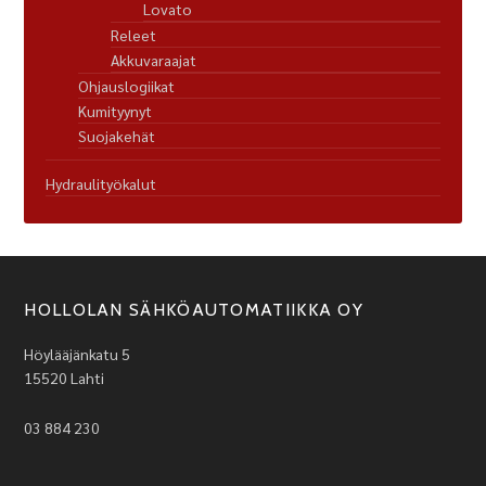
Lovato
Releet
Akkuvaraajat
Ohjauslogiikat
Kumityynyt
Suojakehät
Hydraulityökalut
HOLLOLAN SÄHKÖAUTOMATIIKKA OY
Höylääjänkatu 5
15520 Lahti
03 884 230