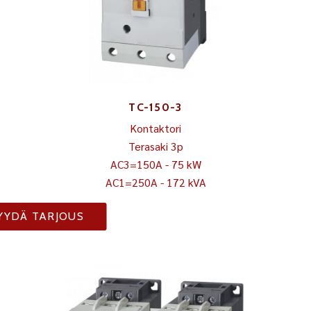
TC-150-3
Kontaktori
Terasaki 3p
AC3=150A - 75 kW
AC1=250A - 172 kVA
YYDÄ TARJOUS