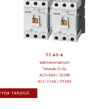
TC-65-6
Vaihtokontaktorit
Terasaki 3+3p
AC3=65A / 30 kW
AC1=115A / 79 kVA
YYDÄ TARJOUS