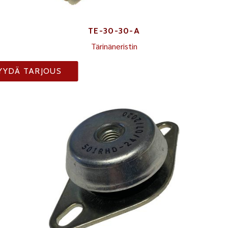
TE-30-30-A
Tärinäneristin
YYDÄ TARJOUS