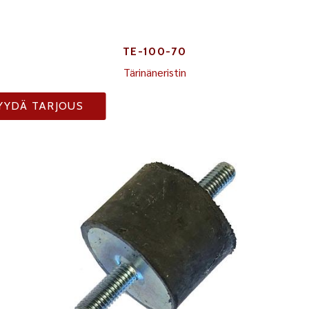
TE-100-70
Tärinäneristin
YYDÄ TARJOUS