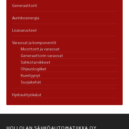
Generaattorit
Aurinkoenergia
Lisävarusteet
Varaosat ja komponentit
Moottorit ja varaosat
Generaattorin varaosat
Sähkötarvikkeet
Ohjauslogiikat
Kumityynyt
Suojakehät
Hydraulityökalut
HOLLOLAN SÄHKÖAUTOMATIIKKA OY