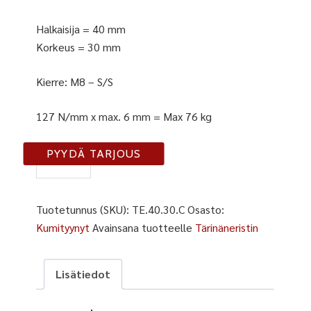
Halkaisija = 40 mm
Korkeus = 30 mm
Kierre: M8 – S/S
127 N/mm x max. 6 mm = Max 76 kg
TE-
PYYDÄ TARJOUS
40-
30-
C
Tuotetunnus (SKU):
TE.40.30.C
Osasto:
määrä
Kumityynyt
Avainsana tuotteelle
Tärinäneristin
Lisätiedot