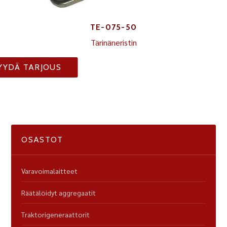
TE-075-50
Tärinäneristin
YYDÄ TARJOUS
OSASTOT
Varavoimalaitteet
Räätälöidyt aggregaatit
Traktorigeneraattorit