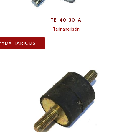
TE-40-30-A
Tärinäneristin
YYDÄ TARJOUS