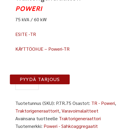
POWERI
75 kVA / 60 kW
ESITE -TR
KÄYTTÖOHJE – Poweri-TR
TR-
PYYDÄ TARJOUS
75
määrä
Tuotetunnus (SKU):
P.TR.75
Osastot:
TR - Poweri
,
Traktorigeneraattorit
,
Varavoimalaitteet
Avainsana tuotteelle
Traktorigeneraattori
Tuotemerkki:
Poweri - Sähköaggregaatit