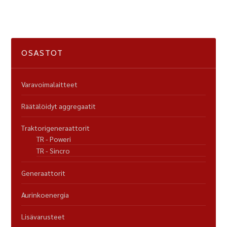
OSASTOT
Varavoimalaitteet
Räätälöidyt aggregaatit
Traktorigeneraattorit
TR - Poweri
TR - Sincro
Generaattorit
Aurinkoenergia
Lisävarusteet