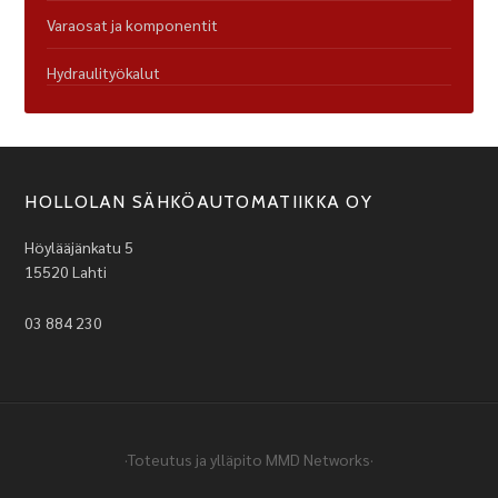
Varaosat ja komponentit
Hydraulityökalut
HOLLOLAN SÄHKÖAUTOMATIIKKA OY
Höylääjänkatu 5
15520 Lahti
03 884 230
·Toteutus ja ylläpito
MMD Networks
·