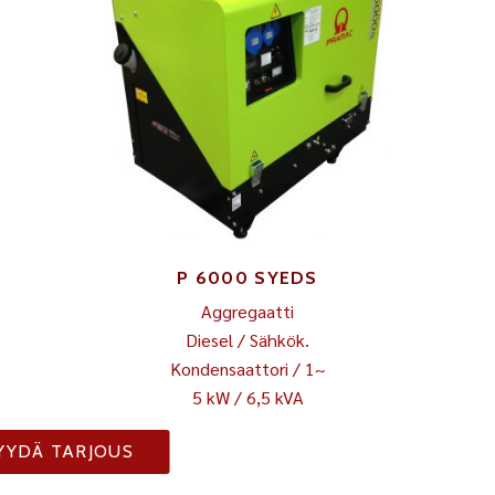
P 6000 SYEDS
Aggregaatti
Diesel / Sähkök.
Kondensaattori / 1~
5 kW / 6,5 kVA
YYDÄ TARJOUS