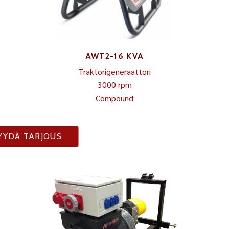
AWT2-16 KVA
Traktorigeneraattori
3000 rpm
Compound
YYDÄ TARJOUS