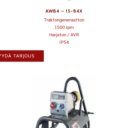
AWB4 – 15-84X
Traktorigeneraattori
1500 rpm
Harjaton / AVR
IP54
YYDÄ TARJOUS