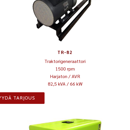
TR-82
Traktorigeneraattori
1500 rpm
Harjaton / AVR
82,5 kVA / 66 kW
YYDÄ TARJOUS