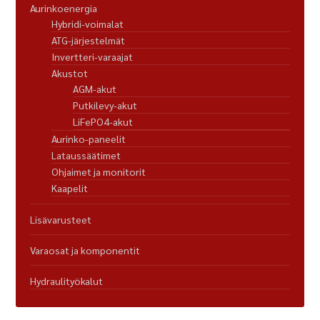
Aurinkoenergia
Hybridi-voimalat
ATG-järjestelmät
Invertteri-varaajat
Akustot
AGM-akut
Putkilevy-akut
LiFePO4-akut
Aurinko-paneelit
Lataussäätimet
Ohjaimet ja monitorit
Kaapelit
Lisävarusteet
Varaosat ja komponentit
Hydraulityökalut