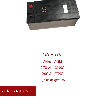
12V – 270
Akku - AGM
270 Ah (C100)
200 Ah (C20)
1,2 kWh @50%
YYDÄ TARJOUS