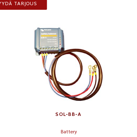
YYDÄ TARJOUS
SOL-BB-A
Battery