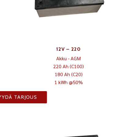
12V – 220
Akku - AGM
220 Ah (C100)
180 Ah (C20)
1 kWh @50%
YYDÄ TARJOUS