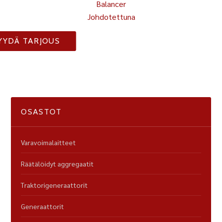
Balancer
Johdotettuna
YYDÄ TARJOUS
OSASTOT
Varavoimalaitteet
Räätälöidyt aggregaatit
Traktorigeneraattorit
Generaattorit