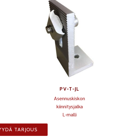
PV-T-JL
Asennuskiskon
kiinnitysjalka
L-malli
YYDÄ TARJOUS