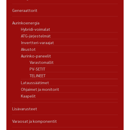
Generaattorit
Aurinkoenergia
Hybridi-voimalat
ATG-järjestelmät
Invertteri-varaajat
Akustot
Aurinko-paneelit
Varastomallit
PV-SETIT
TELINEET
Lataussäätimet
Ohjaimet ja monitorit
Kaapelit
Lisävarusteet
Varaosat ja komponentit