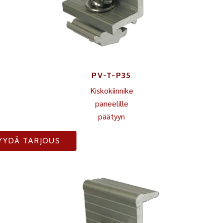
PV-T-P35
Kiskokiinnike
paneelille
päätyyn
YYDÄ TARJOUS