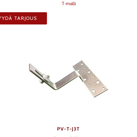
T-malli
YYDÄ TARJOUS
PV-T-J3T