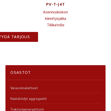
PV-T-J4T
Asennuskiskon
kiinnitysjalka
Tiilikatolle
YYDÄ TARJOUS
OSASTOT
Varavoimalaitteet
Räätälöidyt aggregaatit
Traktorigeneraattorit