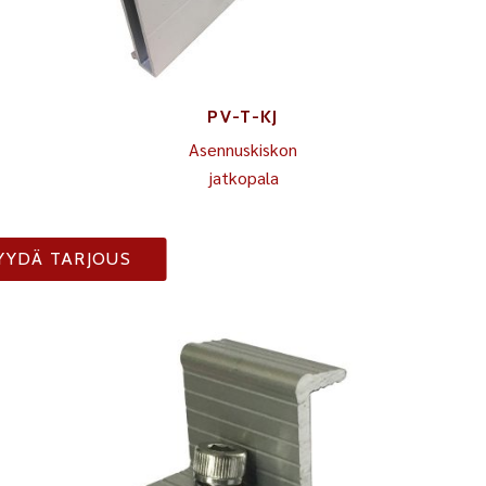
PV-T-KJ
Asennuskiskon
jatkopala
YYDÄ TARJOUS