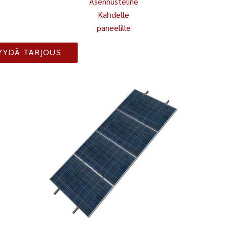
Asennusteline
Kahdelle
paneelille
YYDÄ TARJOUS