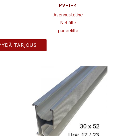
PV-T-4
Asennusteline
Neljälle
paneelille
YYDÄ TARJOUS