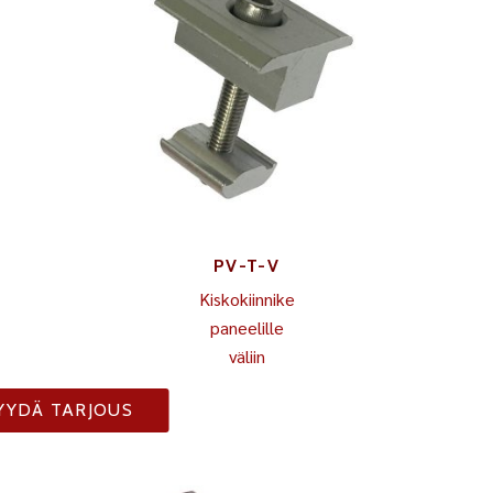
PV-T-V
Kiskokiinnike
paneelille
väliin
YYDÄ TARJOUS