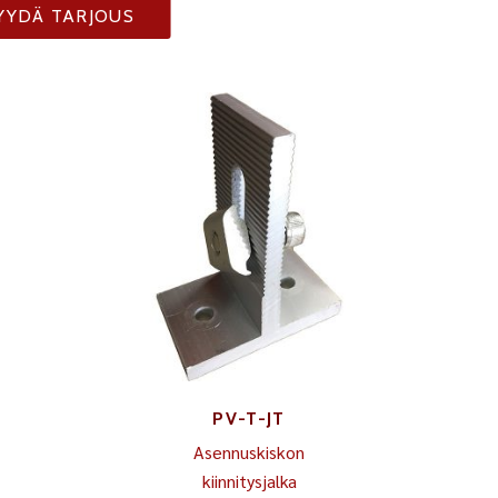
YYDÄ TARJOUS
PV-T-JT
Asennuskiskon
kiinnitysjalka