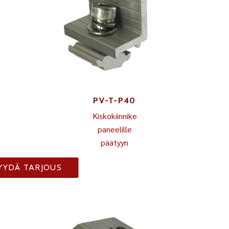
PV-T-P40
Kiskokiinnike
paneelille
päätyyn
YYDÄ TARJOUS