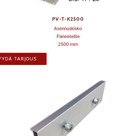
PV-T-K2500
Asennuskisko
Paneeleille
2500 mm
YYDÄ TARJOUS