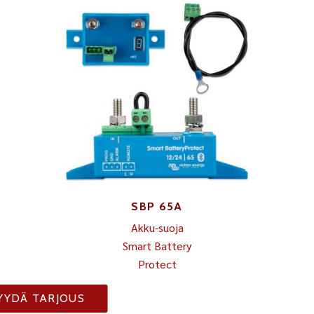
SBP 65A
Akku-suoja
Smart Battery
Protect
YYDÄ TARJOUS