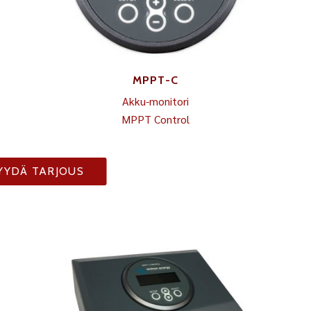
MPPT-C
Akku-monitori
MPPT Control
YYDÄ TARJOUS