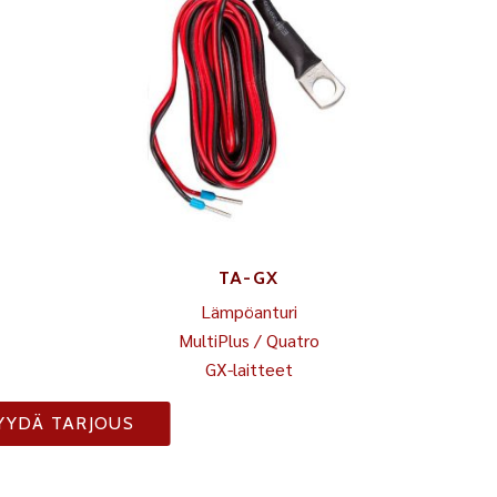
TA-GX
Lämpöanturi
MultiPlus / Quatro
GX-laitteet
YYDÄ TARJOUS