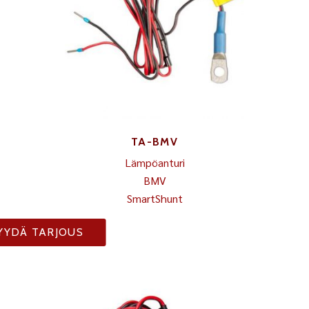
TA-BMV
Lämpöanturi
BMV
SmartShunt
YYDÄ TARJOUS