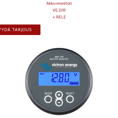
Akku-monitori
VE.DIR
+ RELE
YYDÄ TARJOUS