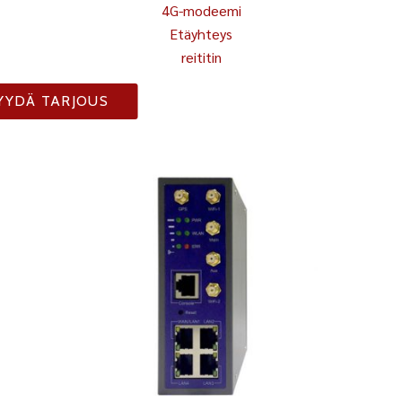
4G-modeemi
Etäyhteys
reititin
YYDÄ TARJOUS