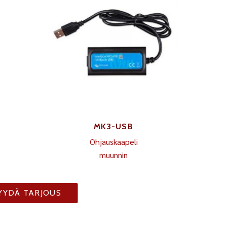
MK3-USB
Ohjauskaapeli
muunnin
YYDÄ TARJOUS