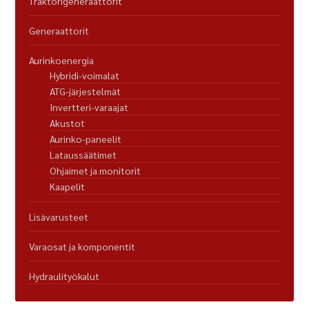
Traktorigeneraattorit
Generaattorit
Aurinkoenergia
Hybridi-voimalat
ATG-järjestelmät
Invertteri-varaajat
Akustot
Aurinko-paneelit
Lataussäätimet
Ohjaimet ja monitorit
Kaapelit
Lisävarusteet
Varaosat ja komponentit
Hydraulityökalut