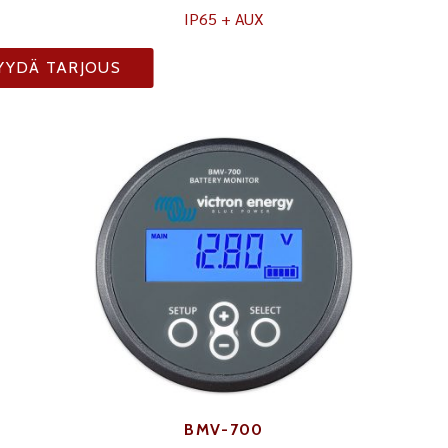
IP65 + AUX
YYDÄ TARJOUS
BMV-700