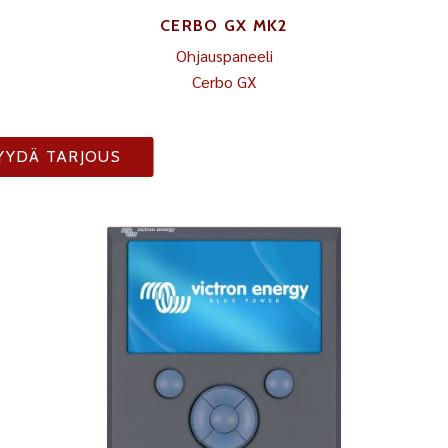
CERBO GX MK2
Ohjauspaneeli
Cerbo GX
YYDÄ TARJOUS