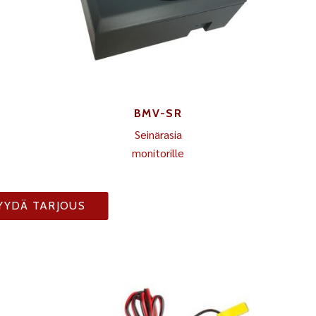
BMV-SR
Seinärasia
monitorille
YYDÄ TARJOUS