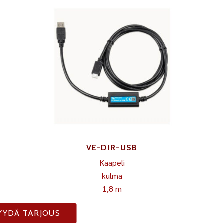
VE-DIR-USB
Kaapeli
kulma
1,8 m
YYDÄ TARJOUS