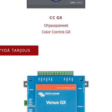
CC GX
Ohjauspaneeli
Color Control GX
YYDÄ TARJOUS