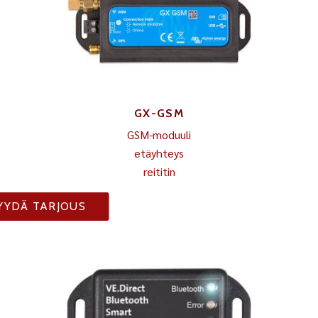
GX-GSM
GSM-moduuli
etäyhteys
reititin
YYDÄ TARJOUS