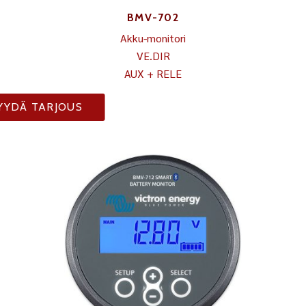
BMV-702
Akku-monitori
VE.DIR
AUX + RELE
YYDÄ TARJOUS