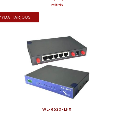
reititin
YYDÄ TARJOUS
WL-R520-LFX