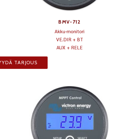
BMV-712
Akku-monitori
VE.DIR + BT
AUX + RELE
YYDÄ TARJOUS