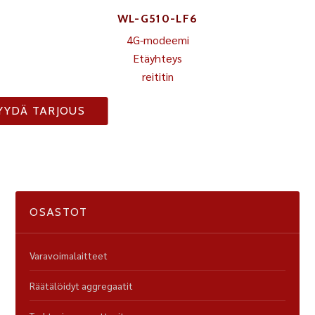
WL-G510-LF6
4G-modeemi
Etäyhteys
reititin
YYDÄ TARJOUS
OSASTOT
Varavoimalaitteet
Räätälöidyt aggregaatit