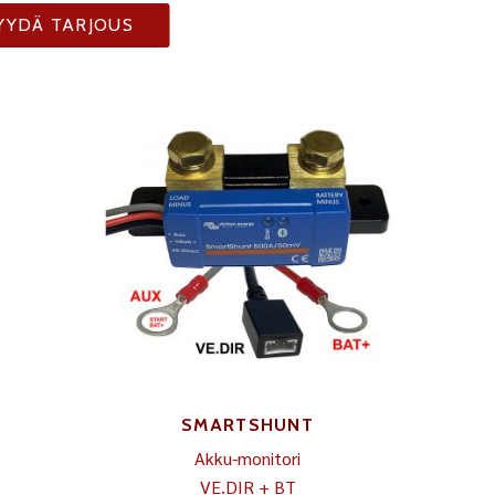
YYDÄ TARJOUS
SMARTSHUNT
Akku-monitori
VE.DIR + BT