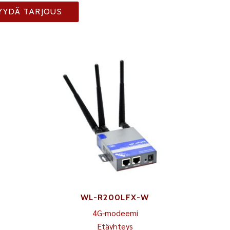
YYDÄ TARJOUS
WL-R200LFX-W
4G-modeemi
Etäyhteys