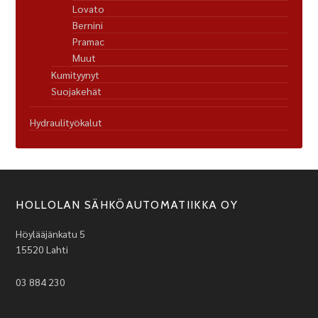
Lovato
Bernini
Pramac
Muut
Kumityynyt
Suojakehät
Hydraulityökalut
HOLLOLAN SÄHKÖAUTOMATIIKKA OY
Höylääjänkatu 5
15520 Lahti
03 884 230