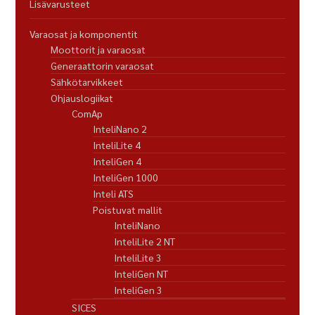
Lisävarusteet
Varaosat ja komponentit
Moottorit ja varaosat
Generaattorin varaosat
Sähkötarvikkeet
Ohjauslogiikat
ComAp
InteliNano 2
InteliLite 4
InteliGen 4
InteliGen 1000
Inteli ATS
Poistuvat mallit
InteliNano
InteliLite 2 NT
InteliLite 3
InteliGen NT
InteliGen 3
SICES