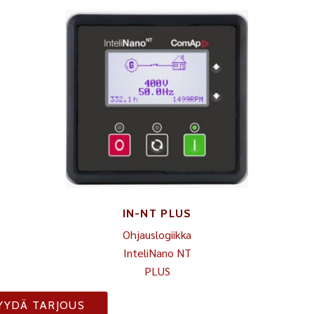
IN-NT PLUS
Ohjauslogiikka
InteliNano NT
PLUS
YYDÄ TARJOUS