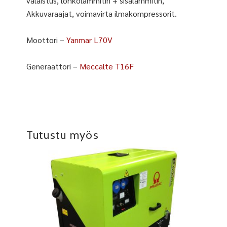
valaistus, lohkolämmitin + sisälämmitin,
Akkuvaraajat, voimavirta ilmakompressorit.
Moottori –
Yanmar L70V
Generaattori –
Meccalte T16F
Tutustu myös