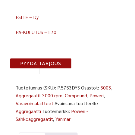
ESITE – Dy
PA-KULUTUS – L70
5753
PYYDÄ TARJOUS
DYS
määrä
Tuotetunnus (SKU):
P.5753DYS
Osastot:
5003
,
Aggregaatit 3000 rpm
,
Compound
,
Poweri
,
Varavoimalaitteet
Avainsana tuotteelle
Aggregaatti
Tuotemerkki:
Poweri -
Sähköaggregaatit
,
Yanmar