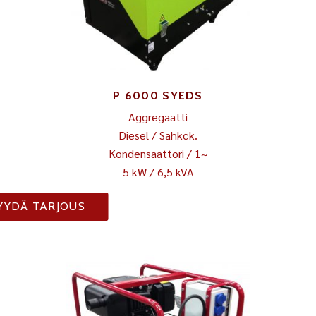
P 6000 SYEDS
Aggregaatti
Diesel / Sähkök.
Kondensaattori / 1~
5 kW / 6,5 kVA
YYDÄ TARJOUS