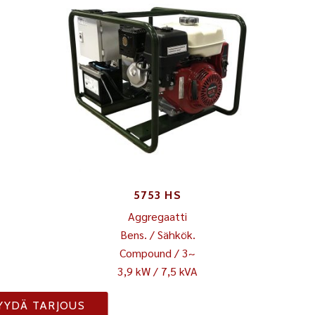
5753 HS
Aggregaatti
Bens. / Sähkök.
Compound / 3~
3,9 kW / 7,5 kVA
YYDÄ TARJOUS