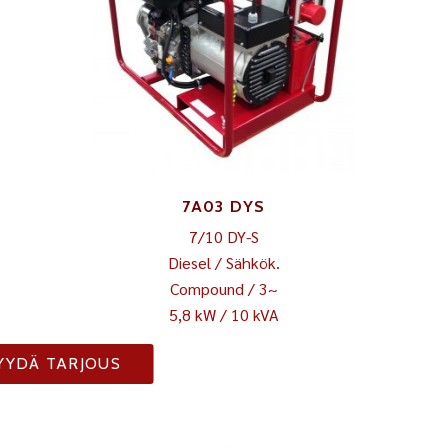
7A03 DYS
7/10 DY-S
Diesel / Sähkök.
Compound / 3~
5,8 kW / 10 kVA
YYDÄ TARJOUS