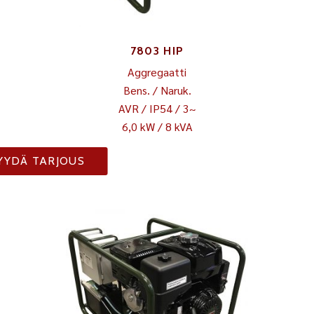
7803 HIP
Aggregaatti
Bens. / Naruk.
AVR / IP54 / 3~
6,0 kW / 8 kVA
YYDÄ TARJOUS