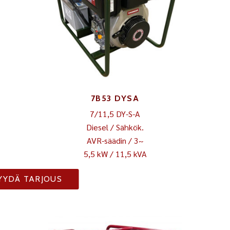
7B53 DYSA
7/11,5 DY-S-A
Diesel / Sähkök.
AVR-säädin / 3~
5,5 kW / 11,5 kVA
YYDÄ TARJOUS