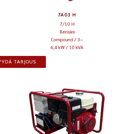
7A03 H
7/10 H
Bensiini
Compound / 3~
6,4 kW / 10 kVA
YYDÄ TARJOUS