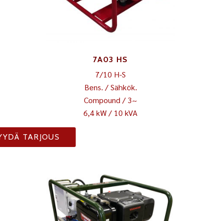
7A03 HS
7/10 H-S
Bens. / Sähkök.
Compound / 3~
6,4 kW / 10 kVA
YYDÄ TARJOUS