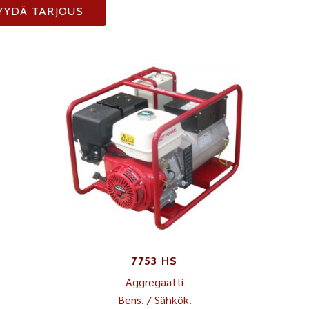
YYDÄ TARJOUS
7753 HS
Aggregaatti
Bens. / Sähkök.