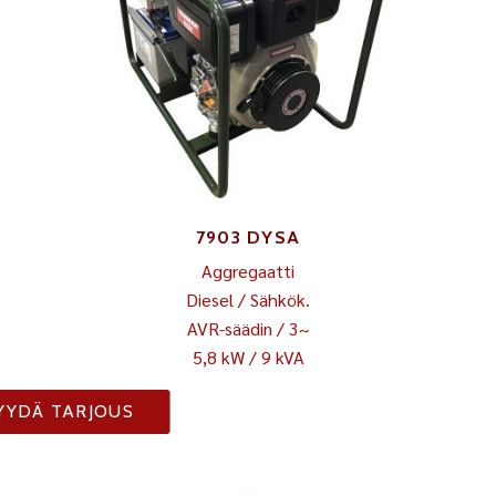
7903 DYSA
Aggregaatti
Diesel / Sähkök.
AVR-säädin / 3~
5,8 kW / 9 kVA
YYDÄ TARJOUS