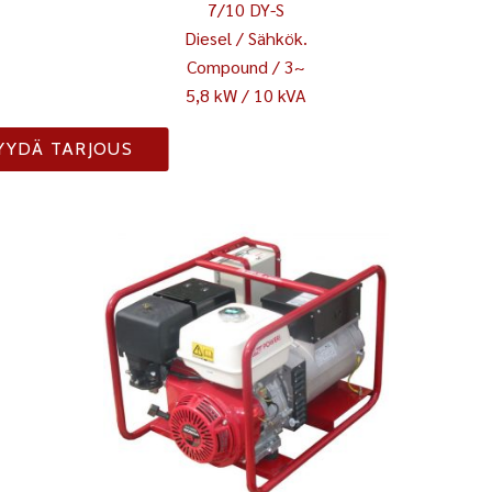
7/10 DY-S
Diesel / Sähkök.
Compound / 3~
5,8 kW / 10 kVA
YYDÄ TARJOUS