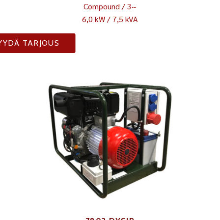
Compound / 3~
6,0 kW / 7,5 kVA
YYDÄ TARJOUS