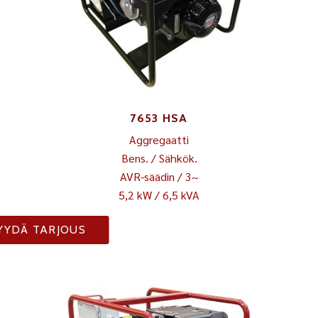
7653 HSA
Aggregaatti
Bens. / Sähkök.
AVR-säädin / 3~
5,2 kW / 6,5 kVA
YYDÄ TARJOUS