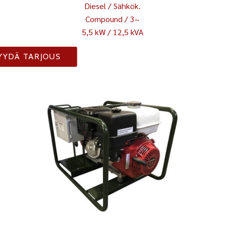
Diesel / Sähkök.
Compound / 3~
5,5 kW / 12,5 kVA
YYDÄ TARJOUS