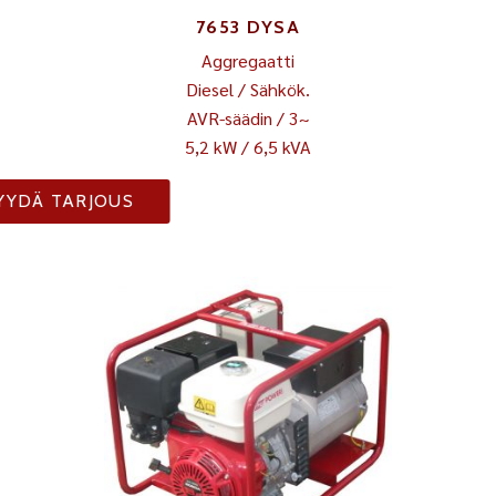
7653 DYSA
Aggregaatti
Diesel / Sähkök.
AVR-säädin / 3~
5,2 kW / 6,5 kVA
YYDÄ TARJOUS