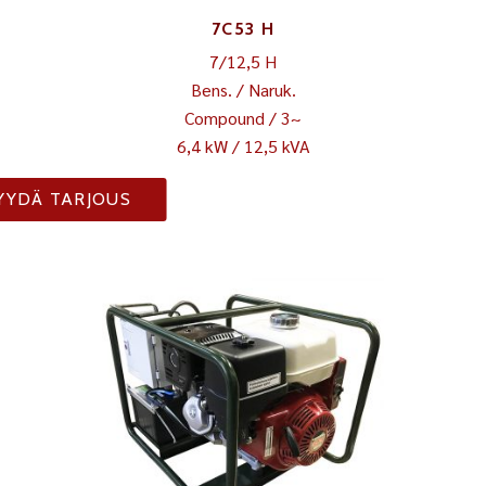
7C53 H
7/12,5 H
Bens. / Naruk.
Compound / 3~
6,4 kW / 12,5 kVA
YYDÄ TARJOUS