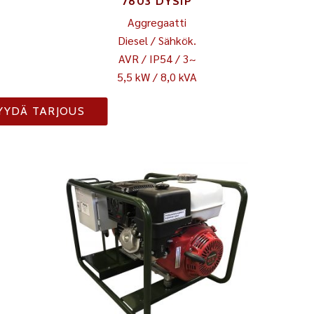
7803 DYSIP
Aggregaatti
Diesel / Sähkök.
AVR / IP54 / 3~
5,5 kW / 8,0 kVA
YYDÄ TARJOUS