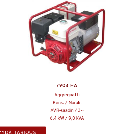
7903 HA
Aggregaatti
Bens. / Naruk.
AVR-säädin / 3~
6,4 kW / 9,0 kVA
YYDÄ TARJOUS