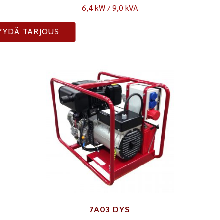
6,4 kW / 9,0 kVA
YYDÄ TARJOUS
7A03 DYS