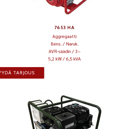
7653 HA
Aggregaatti
Bens. / Naruk.
AVR-säädin / 3~
5,2 kW / 6,5 kVA
YYDÄ TARJOUS