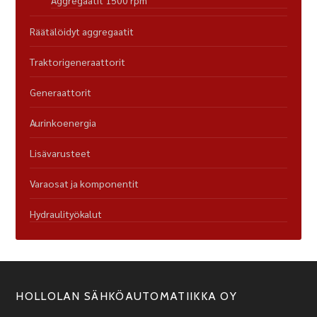
Aggregaatit 1500 rpm
Räätälöidyt aggregaatit
Traktorigeneraattorit
Generaattorit
Aurinkoenergia
Lisävarusteet
Varaosat ja komponentit
Hydraulityökalut
HOLLOLAN SÄHKÖAUTOMATIIKKA OY