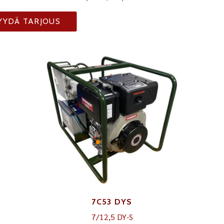
YYDÄ TARJOUS
7C53 DYS
7/12,5 DY-S