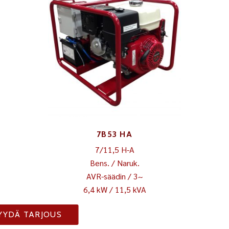
7B53 HA
7/11,5 H-A
Bens. / Naruk.
AVR-säädin / 3~
6,4 kW / 11,5 kVA
YYDÄ TARJOUS