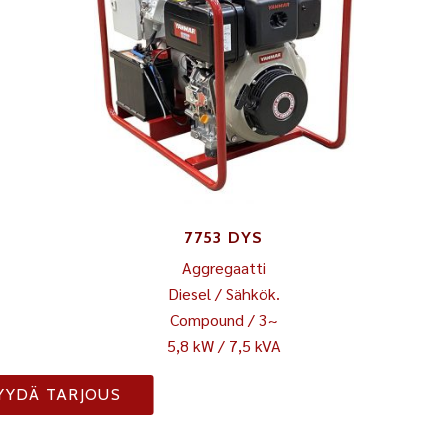
7753 DYS
Aggregaatti
Diesel / Sähkök.
Compound / 3~
5,8 kW / 7,5 kVA
YYDÄ TARJOUS