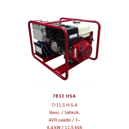
7B53 HSA
7/11,5 H-S-A
Bens. / Sähkök.
AVR-säädin / 3~
6,4 kW / 11,5 kVA