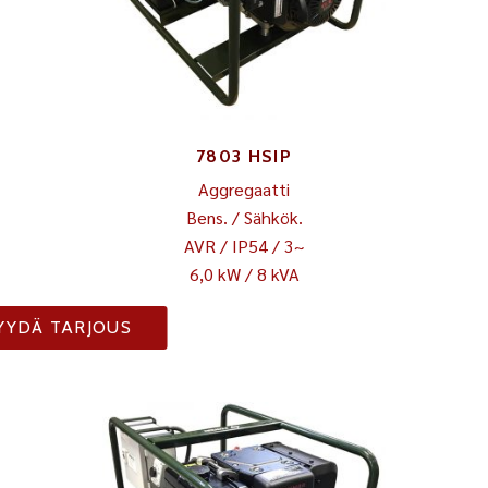
7803 HSIP
Aggregaatti
Bens. / Sähkök.
AVR / IP54 / 3~
6,0 kW / 8 kVA
YYDÄ TARJOUS