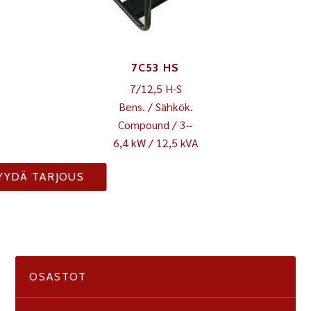
7C53 HS
7/12,5 H-S
Bens. / Sähkök.
Compound / 3~
6,4 kW / 12,5 kVA
YYDÄ TARJOUS
OSASTOT