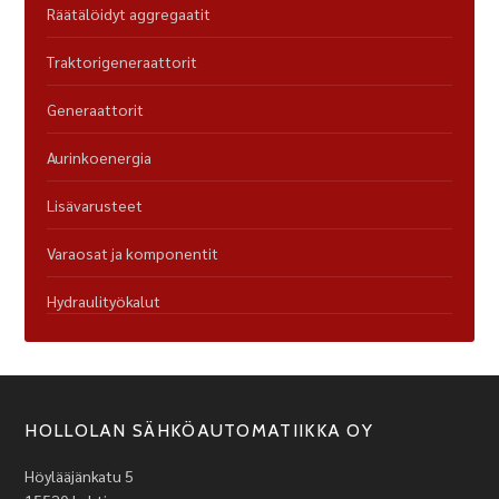
Räätälöidyt aggregaatit
Traktorigeneraattorit
Generaattorit
Aurinkoenergia
Lisävarusteet
Varaosat ja komponentit
Hydraulityökalut
HOLLOLAN SÄHKÖAUTOMATIIKKA OY
Höylääjänkatu 5