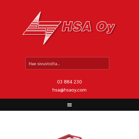
HO
03 884 230
hsa@hsaoy.com