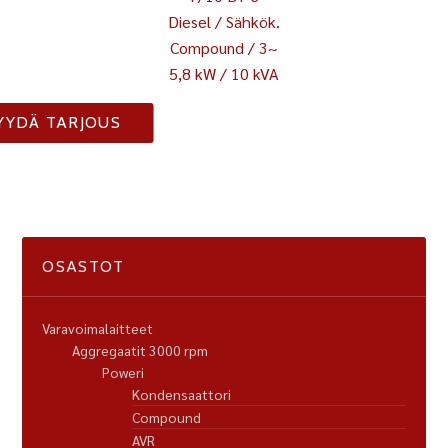
Diesel / Sähkök.
Compound / 3~
5,8 kW / 10 kVA
YYDÄ TARJOUS
OSASTOT
Varavoimalaitteet
Aggregaatit 3000 rpm
Poweri
Kondensaattori
Compound
AVR