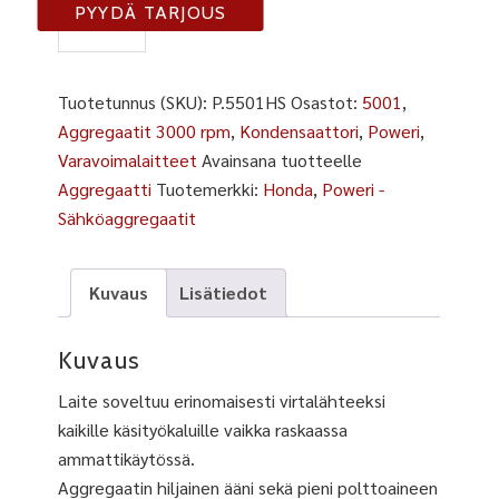
5501
PYYDÄ TARJOUS
HS
määrä
Tuotetunnus (SKU):
P.5501HS
Osastot:
5001
,
Aggregaatit 3000 rpm
,
Kondensaattori
,
Poweri
,
Varavoimalaitteet
Avainsana tuotteelle
Aggregaatti
Tuotemerkki:
Honda
,
Poweri -
Sähköaggregaatit
Kuvaus
Lisätiedot
Kuvaus
Laite soveltuu erinomaisesti virtalähteeksi
kaikille käsityökaluille vaikka raskaassa
ammattikäytössä.
Aggregaatin hiljainen ääni sekä pieni polttoaineen