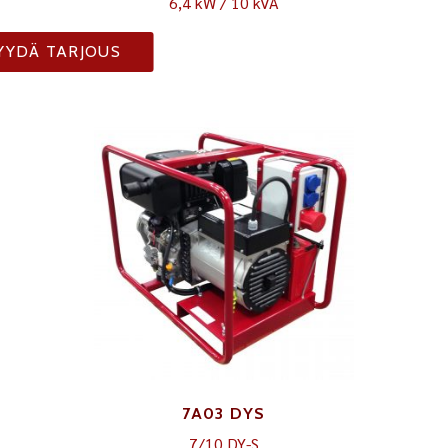
6,4 kW / 10 kVA
YYDÄ TARJOUS
7A03 DYS
7/10 DY-S