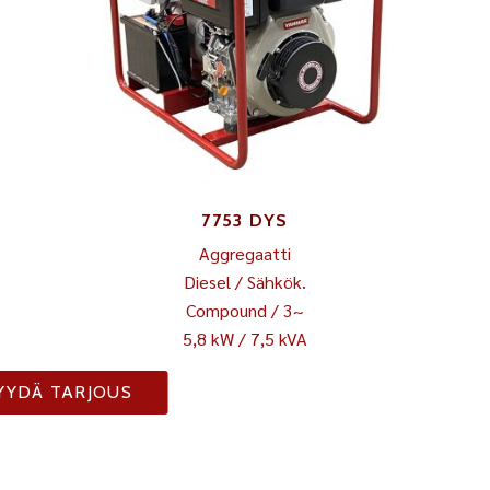
7753 DYS
Aggregaatti
Diesel / Sähkök.
Compound / 3~
5,8 kW / 7,5 kVA
YYDÄ TARJOUS