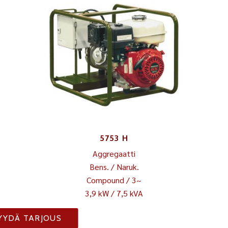
5753 H
Aggregaatti
Bens. / Naruk.
Compound / 3~
3,9 kW / 7,5 kVA
YYDÄ TARJOUS