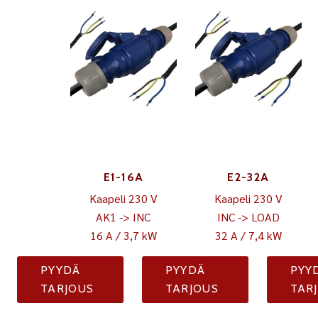
E1-16A
E2-32A
Kaapeli 230 V
Kaapeli 230 V
AK1 -> INC
INC -> LOAD
16 A / 3,7 kW
32 A / 7,4 kW
PYYDÄ
PYYDÄ
PYY
TARJOUS
TARJOUS
TAR