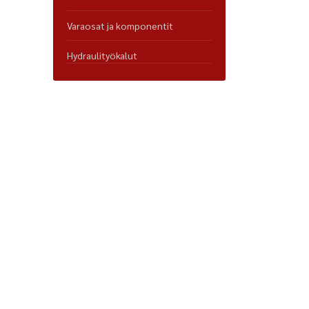
Varaosat ja komponentit
Hydraulityökalut