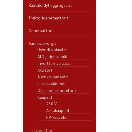
Räätälöidyt aggregaatit
Traktorigeneraattorit
Generaattorit
Aurinkoenergia
Hybridi-voimalat
ATG-järjestelmät
Invertteri-varaajat
Akustot
Aurinko-paneelit
Lataussäätimet
Ohjaimet ja monitorit
Kaapelit
230 V
Akkukaapelit
PV-kaapelit
Lisävarusteet