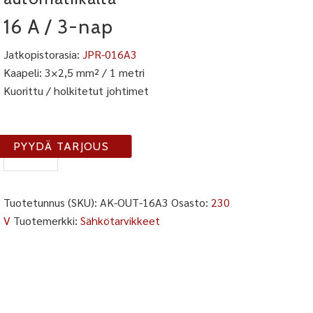
16 A / 3-nap
Jatkopistorasia:
JPR-016A3
Kaapeli: 3×2,5 mm² / 1 metri
Kuorittu / holkitetut johtimet
AK-
PYYDÄ TARJOUS
OUT-
16A3
määrä
Tuotetunnus (SKU):
AK-OUT-16A3
Osasto:
230
V
Tuotemerkki:
Sähkötarvikkeet