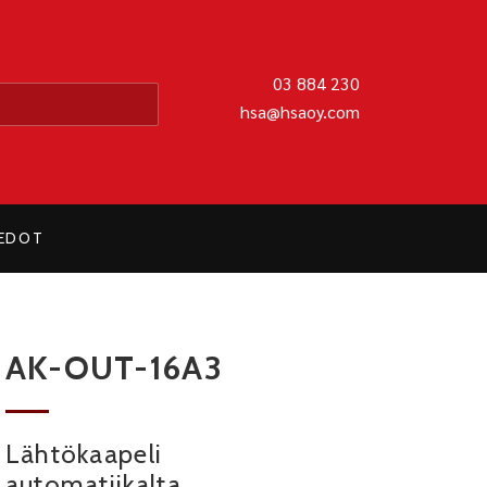
MATIIKKA OY
03 884 230
hsa@hsaoy.com
IEDOT
AK-OUT-16A3
Lähtökaapeli
automatiikalta