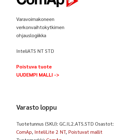
Varavoimakoneen
verkonvaihtokytkimen
ohjauslogiikka
InteliATS NT STD
Poistuva tuote
UUDEMPI MALLI ->
Varasto loppu
Tuotetunnus (SKU):
GC.IL2.ATS.STD
Osastot:
ComAp
,
InteliLite 2 NT
,
Poistuvat mallit
Tuotemerkki:
ComAp