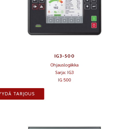
IG3-500
Ohjauslogiikka
Sarja: IG3
IG 500
YYDÄ TARJOUS