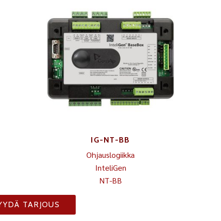
IG-NT-BB
Ohjauslogiikka
InteliGen
NT-BB
YYDÄ TARJOUS