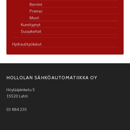
Bernini
Pramac
Muut
Kumityynyt
Suojakehät
Hydraulityökalut
HOLLOLAN SÄHKÖAUTOMATIIKKA OY
Höylääjänkatu 5
15520 Lahti
03 884 230