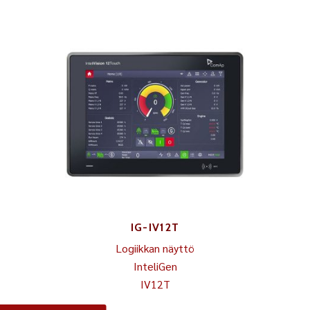
IG-IV12T
Logiikkan näyttö
InteliGen
IV12T