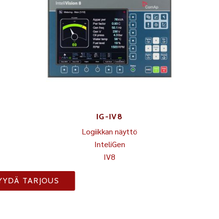
IG-IV8
Logiikkan näyttö
InteliGen
IV8
YYDÄ TARJOUS