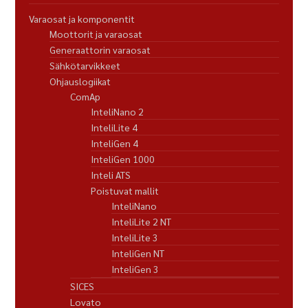
Varaosat ja komponentit
Moottorit ja varaosat
Generaattorin varaosat
Sähkötarvikkeet
Ohjauslogiikat
ComAp
InteliNano 2
InteliLite 4
InteliGen 4
InteliGen 1000
Inteli ATS
Poistuvat mallit
InteliNano
InteliLite 2 NT
InteliLite 3
InteliGen NT
InteliGen 3
SICES
Lovato