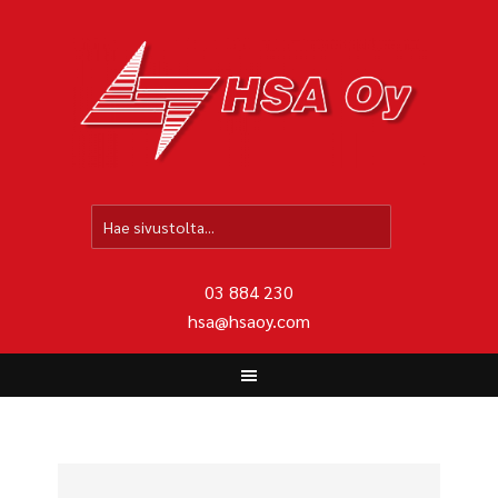
HO
03 884 230
hsa@hsaoy.com