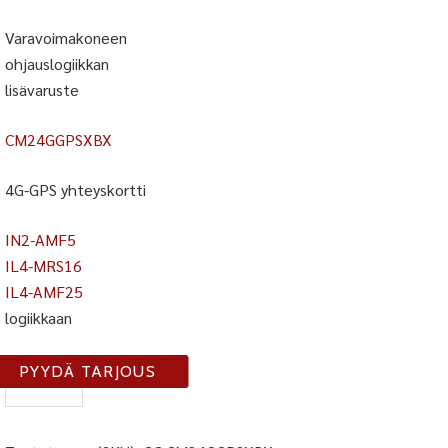
Varavoimakoneen
ohjauslogiikkan
lisävaruste
CM24GGPSXBX
4G-GPS yhteyskortti
IN2-AMF5
IL4-MRS16
IL4-AMF25
logiikkaan
CM2-
PYYDÄ TARJOUS
4G-
GPS
määrä