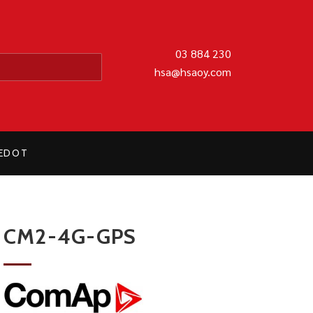
MATIIKKA OY
03 884 230
hsa@hsaoy.com
IEDOT
CM2-4G-GPS