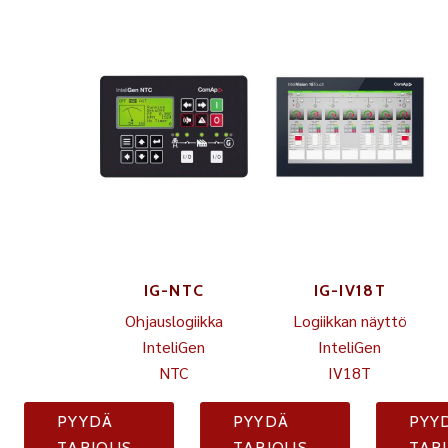
IG-NTC
IG-IV18T
Ohjauslogiikka
Logiikkan näyttö
InteliGen
InteliGen
NTC
IV18T
PYYDÄ
PYYDÄ
PYY
TARJOUS
TARJOUS
TAR