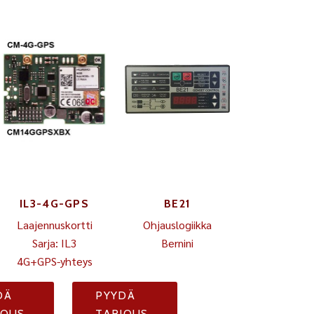
IL3-4G-GPS
BE21
Laajennuskortti
Ohjauslogiikka
Sarja: IL3
Bernini
4G+GPS-yhteys
DÄ
PYYDÄ
JOUS
TARJOUS