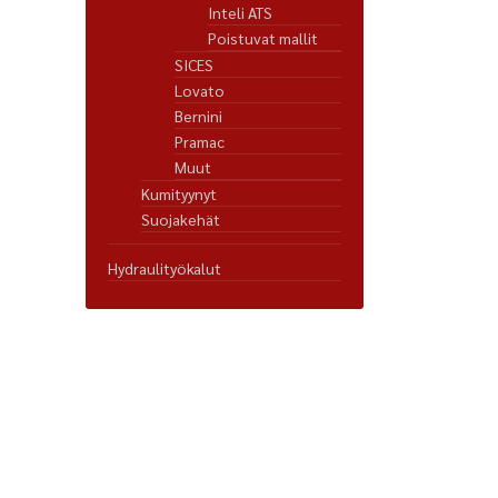
Inteli ATS
Poistuvat mallit
SICES
Lovato
Bernini
Pramac
Muut
Kumityynyt
Suojakehät
Hydraulityökalut