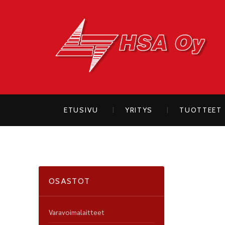
H
ETUSIVU
YRITYS
TUOTTEET
OSASTOT
Varavoimalaitteet