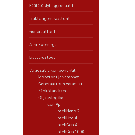
Räätälöidyt aggregaatit
Traktorigeneraattorit
Generaattorit
Aurinkoenergia
Lisävarusteet
Varaosat ja komponentit
Moottorit ja varaosat
Generaattorin varaosat
Sähkötarvikkeet
Ohjauslogiikat
ComAp
InteliNano 2
InteliLite 4
InteliGen 4
InteliGen 1000