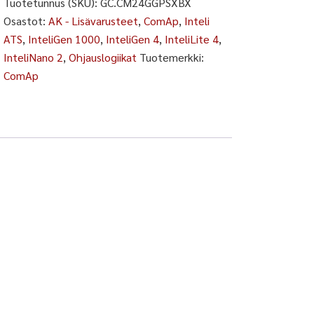
Tuotetunnus (SKU):
GC.CM24GGPSXBX
Osastot:
AK - Lisävarusteet
,
ComAp
,
Inteli
ATS
,
InteliGen 1000
,
InteliGen 4
,
InteliLite 4
,
InteliNano 2
,
Ohjauslogiikat
Tuotemerkki:
ComAp