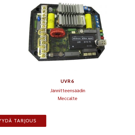
UVR6
Jännitteensäädin
Meccalte
YYDÄ TARJOUS