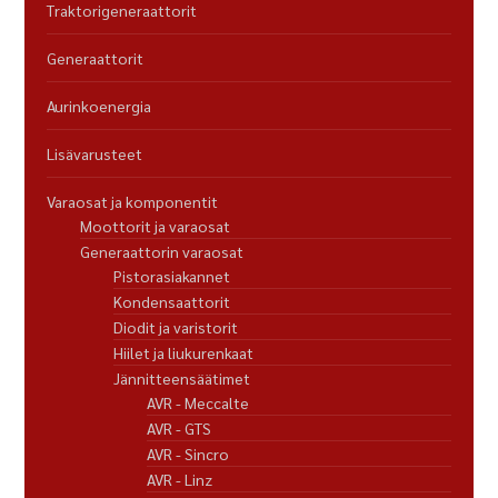
Traktorigeneraattorit
Generaattorit
Aurinkoenergia
Lisävarusteet
Varaosat ja komponentit
Moottorit ja varaosat
Generaattorin varaosat
Pistorasiakannet
Kondensaattorit
Diodit ja varistorit
Hiilet ja liukurenkaat
Jännitteensäätimet
AVR - Meccalte
AVR - GTS
AVR - Sincro
AVR - Linz