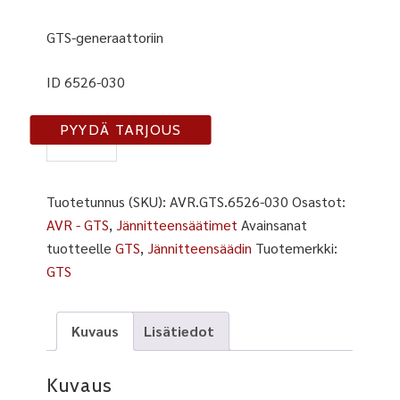
GTS-generaattoriin
ID 6526-030
ID
PYYDÄ TARJOUS
6526-
030
määrä
Tuotetunnus (SKU):
AVR.GTS.6526-030
Osastot:
AVR - GTS
,
Jännitteensäätimet
Avainsanat
tuotteelle
GTS
,
Jännitteensäädin
Tuotemerkki:
GTS
Kuvaus
Lisätiedot
Kuvaus