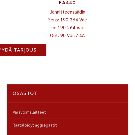
EA440
Jännitteensäädin
Sens: 190-264 Vac
In: 190-264 Vac
Out: 90 Vdc / 4A
YYDÄ TARJOUS
OSASTOT
Varavoimalaitteet
Räätälöidyt aggregaatit