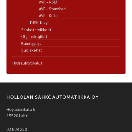
AVR - NSM
AVR - Stamford
AVR - Kutai
DISK-levyt
Sähkötarvikkeet
Ohjauslogiikat
Kumityynyt
Suojakehät
Hydraulityökalut
HOLLOLAN SÄHKÖAUTOMATIIKKA OY
Höylääjänkatu 5
15520 Lahti
03 884 230