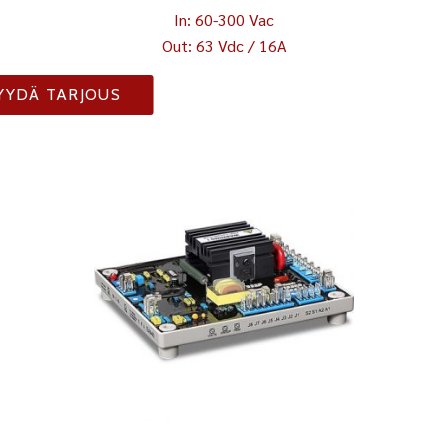
In: 60-300 Vac
Out: 63 Vdc / 16A
YYDÄ TARJOUS