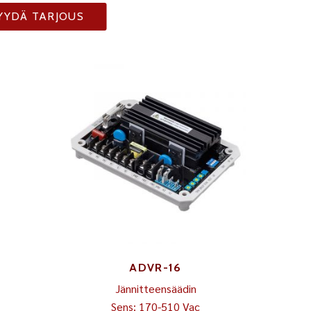
YYDÄ TARJOUS
ADVR-16
Jännitteensäädin
Sens: 170-510 Vac