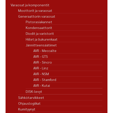
Varaosat ja komponentit
Moottorit ja varaosat
Generaattorin varaosat
Pistorasiakannet
Kondensaattorit
Diodit ja varistorit
Hiilet ja liukurenkaat
Jännitteensäätimet
AVR - Meccalte
AVR - GTS
AVR - Sincro
AVR - Linz
AVR - NSM
AVR - Stamford
AVR - Kutai
DISK-levyt
Sähkötarvikkeet
Ohjauslogiikat
Kumityynyt