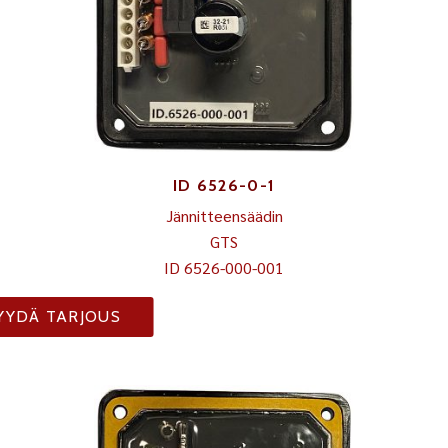
ID 6526-0-1
Jännitteensäädin
GTS
ID 6526-000-001
YYDÄ TARJOUS