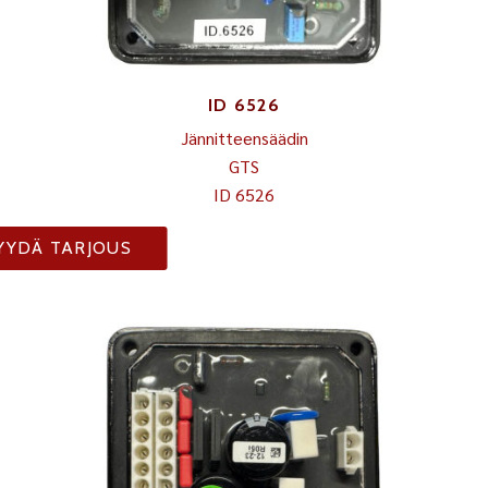
ID 6526
Jännitteensäädin
GTS
ID 6526
YYDÄ TARJOUS