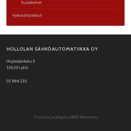
Suojakehät
Hydraulityökalut
HOLLOLAN SÄHKÖAUTOMATIIKKA OY
Höylääjänkatu 5
15520 Lahti
03 884 230
·Toteutus ja ylläpito
MMD Networks
·