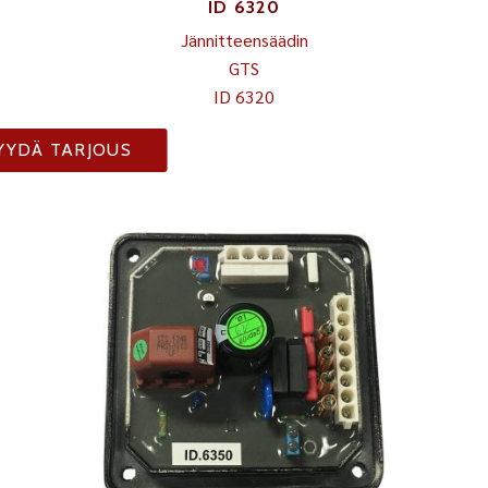
ID 6320
Jännitteensäädin
GTS
ID 6320
YYDÄ TARJOUS