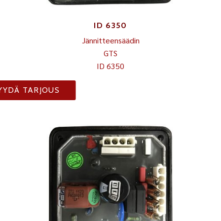
ID 6350
Jännitteensäädin
GTS
ID 6350
YYDÄ TARJOUS