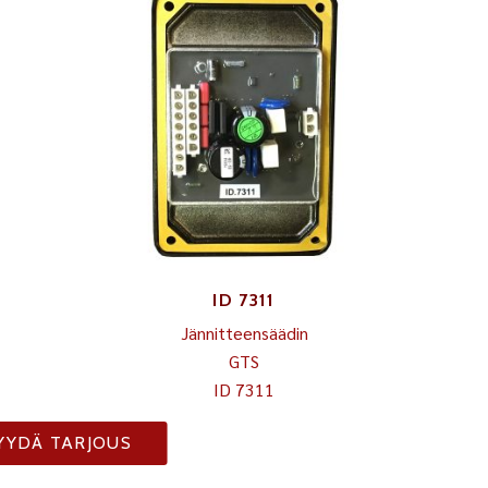
ID 7311
Jännitteensäädin
GTS
ID 7311
YYDÄ TARJOUS