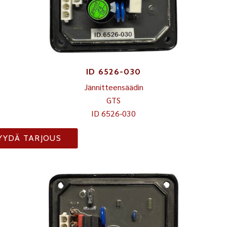
ID 6526-030
Jännitteensäädin
GTS
ID 6526-030
YYDÄ TARJOUS