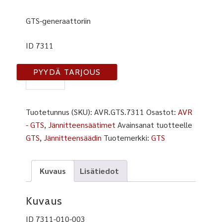
GTS-generaattoriin
ID 7311
ID
PYYDÄ TARJOUS
7311
määrä
Tuotetunnus (SKU):
AVR.GTS.7311
Osastot:
AVR
- GTS
,
Jännitteensäätimet
Avainsanat tuotteelle
GTS
,
Jännitteensäädin
Tuotemerkki:
GTS
Kuvaus
Lisätiedot
Kuvaus
ID 7311-010-003