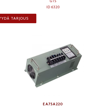
GTS
ID 6320
YYDÄ TARJOUS
EA75A220