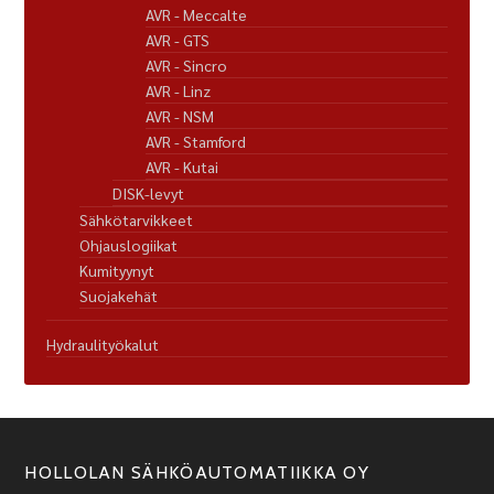
AVR - Meccalte
AVR - GTS
AVR - Sincro
AVR - Linz
AVR - NSM
AVR - Stamford
AVR - Kutai
DISK-levyt
Sähkötarvikkeet
Ohjauslogiikat
Kumityynyt
Suojakehät
Hydraulityökalut
HOLLOLAN SÄHKÖAUTOMATIIKKA OY