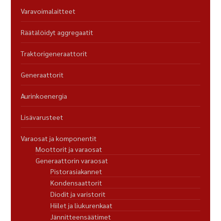
Varavoimalaitteet
Räätälöidyt aggregaatit
Traktorigeneraattorit
Generaattorit
Aurinkoenergia
Lisävarusteet
Varaosat ja komponentit
Moottorit ja varaosat
Generaattorin varaosat
Pistorasiakannet
Kondensaattorit
Diodit ja varistorit
Hiilet ja liukurenkaat
Jännitteensäätimet