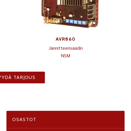
AVR860
Jännitteensäädin
NSM
YYDÄ TARJOUS
OSASTOT