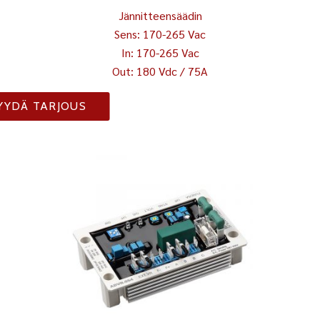
Jännitteensäädin
Sens: 170-265 Vac
In: 170-265 Vac
Out: 180 Vdc / 75A
YYDÄ TARJOUS