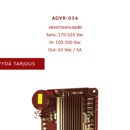
ADVR-054
Jännitteensäädin
Sens: 170-520 Vac
In: 100-300 Vac
Out: 63 Vdc / 5A
YYDÄ TARJOUS