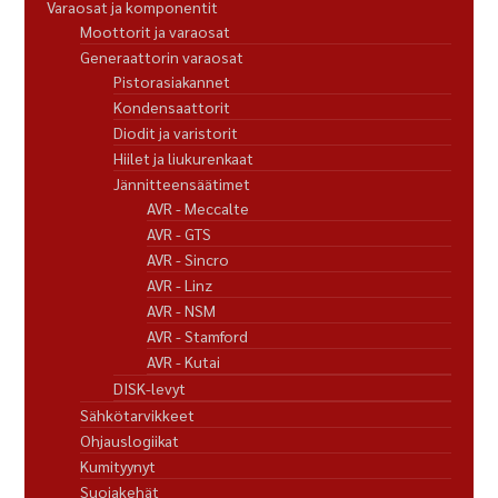
Varaosat ja komponentit
Moottorit ja varaosat
Generaattorin varaosat
Pistorasiakannet
Kondensaattorit
Diodit ja varistorit
Hiilet ja liukurenkaat
Jännitteensäätimet
AVR - Meccalte
AVR - GTS
AVR - Sincro
AVR - Linz
AVR - NSM
AVR - Stamford
AVR - Kutai
DISK-levyt
Sähkötarvikkeet
Ohjauslogiikat
Kumityynyt
Suojakehät