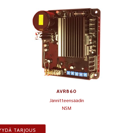
AVR860
Jännitteensäädin
NSM
YYDÄ TARJOUS