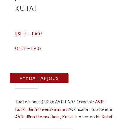
KUTAI
ESITE – EA07
OHJE – EA07
EA07
PYYDÄ TARJOUS
määrä
Tuotetunnus (SKU):
AVR.EA07
Osastot:
AVR -
Kutai
,
Jännitteensäätimet
Avainsanat tuotteelle
AVR
,
Jännitteensäädin
,
Kutai
Tuotemerkki:
Kutai