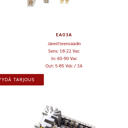
EA03A
Jännitteensäädin
Sens: 18-22 Vac
In: 60-90 Vac
Out: 5-85 Vdc / 3A
YYDÄ TARJOUS