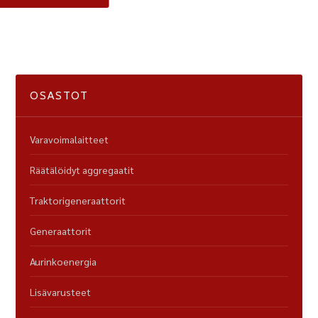
OSASTOT
Varavoimalaitteet
Räätälöidyt aggregaatit
Traktorigeneraattorit
Generaattorit
Aurinkoenergia
Lisävarusteet