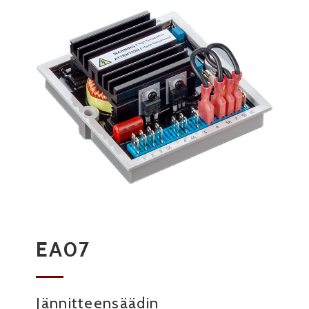
EA07
Jännitteensäädin