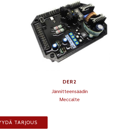
DER2
Jännitteensäädin
Meccalte
YYDÄ TARJOUS