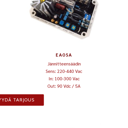
EA05A
Jännitteensäädin
Sens: 220-440 Vac
In: 100-300 Vac
Out: 90 Vdc / 5A
YYDÄ TARJOUS