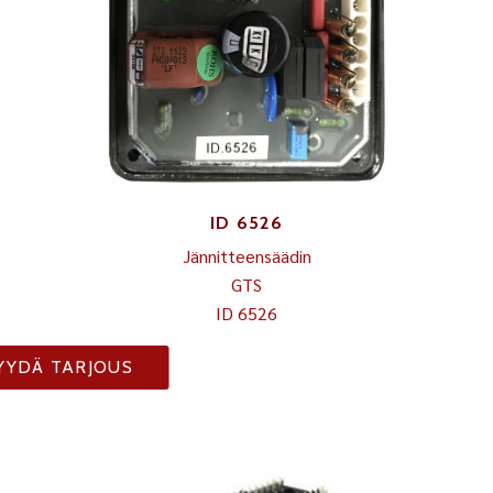
ID 6526
Jännitteensäädin
GTS
ID 6526
YYDÄ TARJOUS