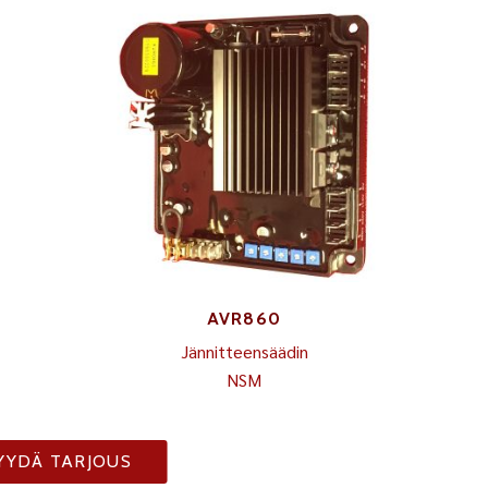
AVR860
Jännitteensäädin
NSM
YYDÄ TARJOUS