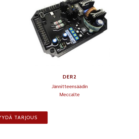
DER2
Jännitteensäädin
Meccalte
YYDÄ TARJOUS