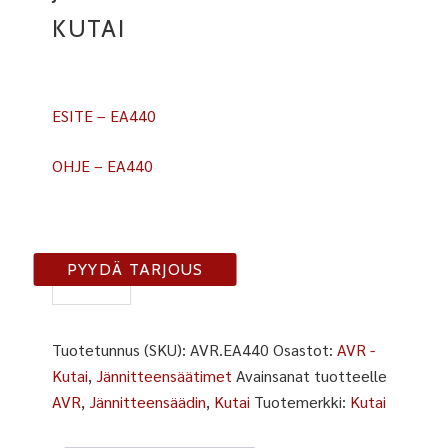
KUTAI
ESITE – EA440
OHJE – EA440
EA440
PYYDÄ TARJOUS
määrä
Tuotetunnus (SKU):
AVR.EA440
Osastot:
AVR -
Kutai
,
Jännitteensäätimet
Avainsanat tuotteelle
AVR
,
Jännitteensäädin
,
Kutai
Tuotemerkki:
Kutai