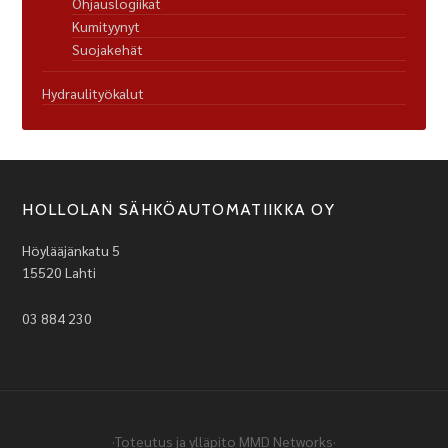
Ohjauslogiikat
Kumityynyt
Suojakehät
Hydraulityökalut
HOLLOLAN SÄHKÖAUTOMATIIKKA OY
Höylääjänkatu 5
15520 Lahti
03 884 230
·Toteutus ja ylläpito
MMD Networks
·