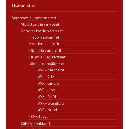
Lisävarusteet
Varaosat ja komponentit
Moottorit ja varaosat
Generaattorin varaosat
Pistorasiakannet
Kondensaattorit
Diodit ja varistorit
Hiilet ja liukurenkaat
Jännitteensäätimet
AVR - Meccalte
AVR - GTS
AVR - Sincro
AVR - Linz
AVR - NSM
AVR - Stamford
AVR - Kutai
DISK-levyt
Sähkötarvikkeet