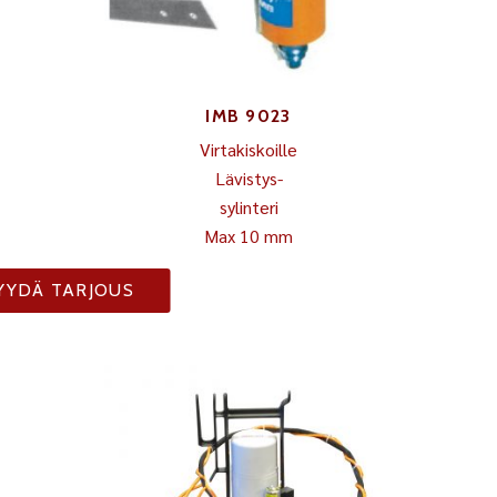
IMB 9023
Virtakiskoille
Lävistys-
sylinteri
Max 10 mm
YYDÄ TARJOUS