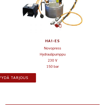
HA1-ES
Novopress
Hydraulipumppu
230 V
150 bar
YYDÄ TARJOUS