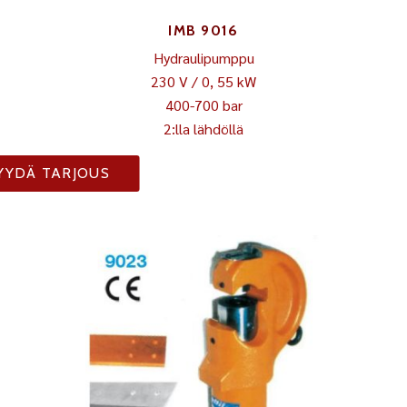
IMB 9016
Hydraulipumppu
230 V / 0, 55 kW
400-700 bar
2:lla lähdöllä
YYDÄ TARJOUS