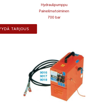
Hydraulipumppu
Paineilmatoiminen
700 bar
YYDÄ TARJOUS