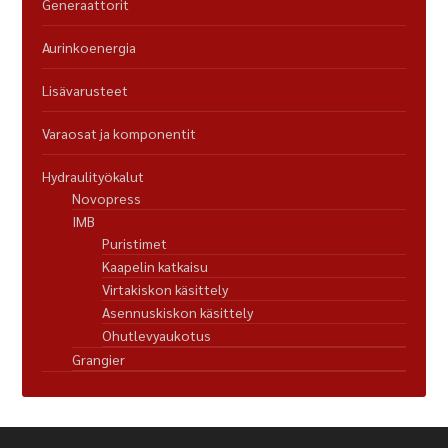
Generaattorit
Aurinkoenergia
Lisävarusteet
Varaosat ja komponentit
Hydraulityökalut
Novopress
IMB
Puristimet
Kaapelin katkaisu
Virtakiskon käsittely
Asennuskiskon käsittely
Ohutlevyaukotus
Grangier