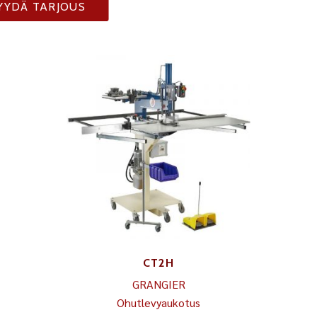
YYDÄ TARJOUS
CT2H
GRANGIER
Ohutlevyaukotus