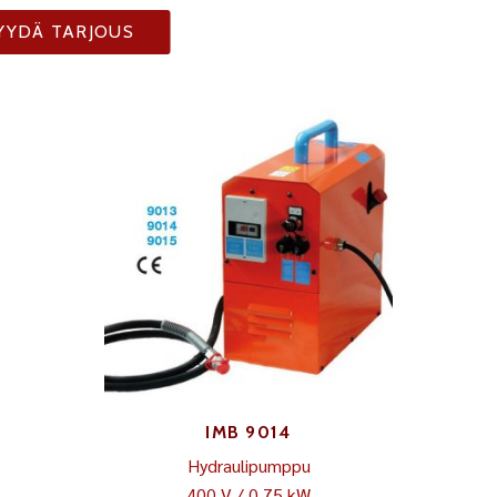
YYDÄ TARJOUS
IMB 9014
Hydraulipumppu
400 V / 0,75 kW