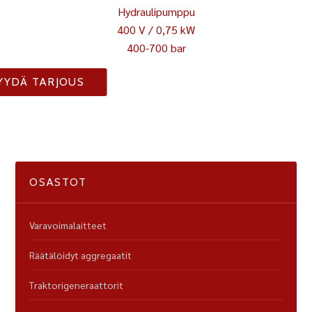
Hydraulipumppu
400 V / 0,75 kW
400-700 bar
YYDÄ TARJOUS
OSASTOT
Varavoimalaitteet
Räätälöidyt aggregaatit
Traktorigeneraattorit