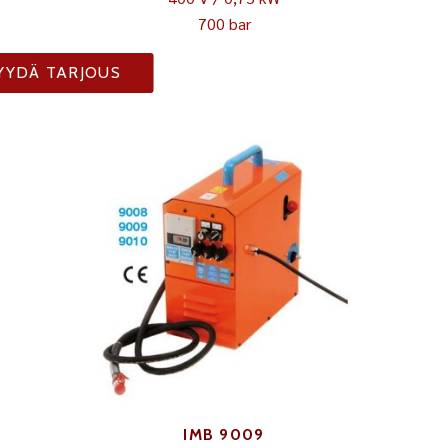
700 bar
YYDÄ TARJOUS
IMB 9009