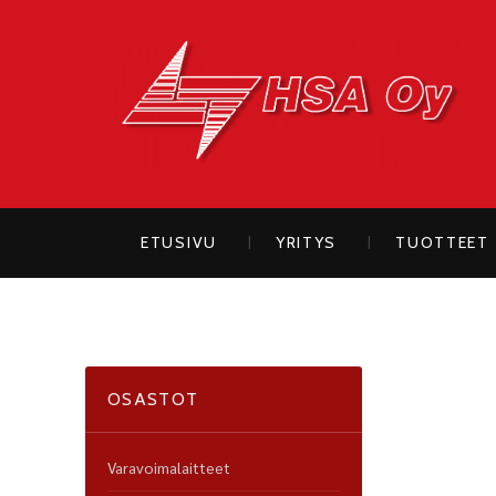
H
ETUSIVU
YRITYS
TUOTTEET
OSASTOT
Varavoimalaitteet