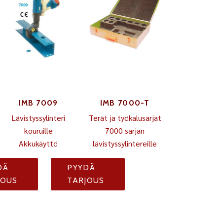
IMB 7009
IMB 7000-T
Lävistyssylinteri
Terät ja työkalusarjat
kouruille
7000 sarjan
Akkukäyttö
lävistyssylintereille
DÄ
PYYDÄ
JOUS
TARJOUS