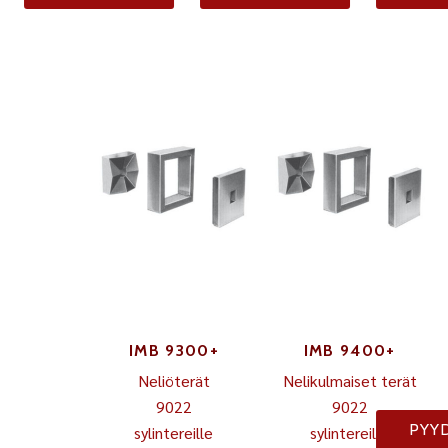
IMB 9300+
IMB 9400+
Neliöterät
Nelikulmaiset terät
9022
9022
PYY
sylintereille
sylintereille