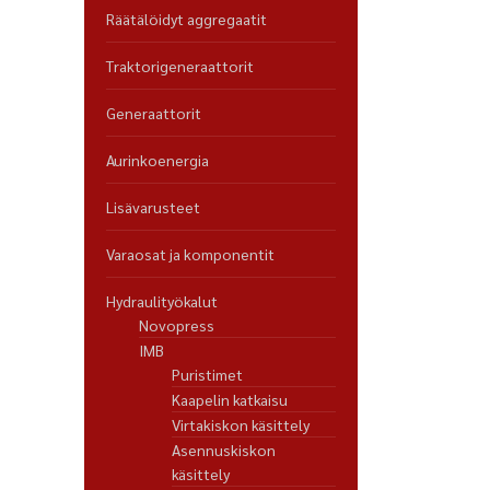
Räätälöidyt aggregaatit
Traktorigeneraattorit
Generaattorit
Aurinkoenergia
Lisävarusteet
Varaosat ja komponentit
Hydraulityökalut
Novopress
IMB
Puristimet
Kaapelin katkaisu
Virtakiskon käsittely
Asennuskiskon
käsittely