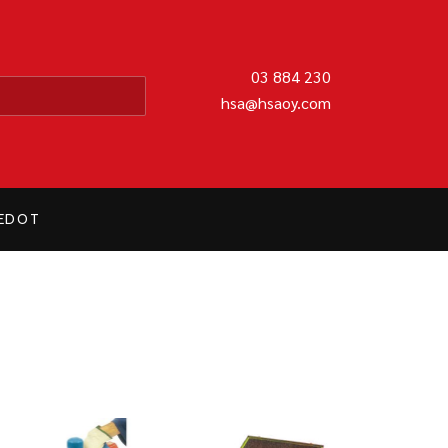
MATIIKKA OY
03 884 230
hsa@hsaoy.com
IEDOT