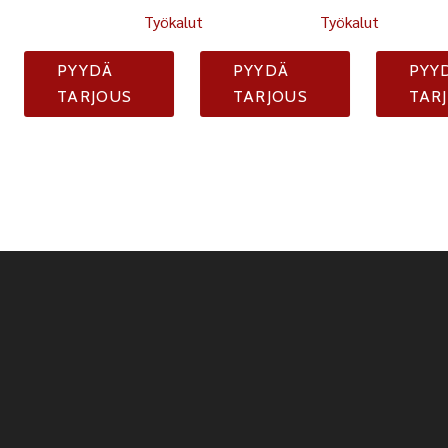
Työkalut
Työkalut
PYYDÄ
PYYDÄ
PYY
TARJOUS
TARJOUS
TAR