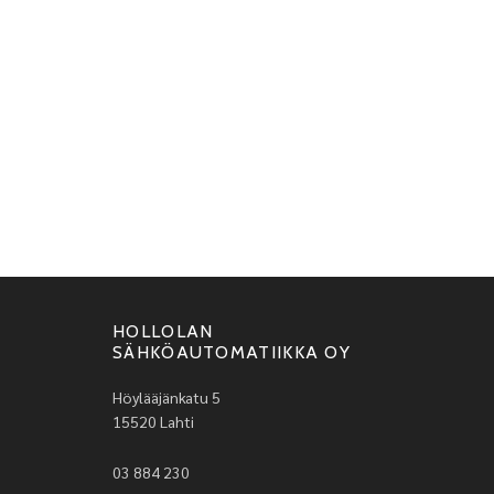
HOLLOLAN
SÄHKÖAUTOMATIIKKA OY
Höylääjänkatu 5
15520 Lahti
03 884 230