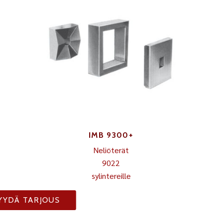
IMB 9300+
Neliöterät
9022
sylintereille
YYDÄ TARJOUS