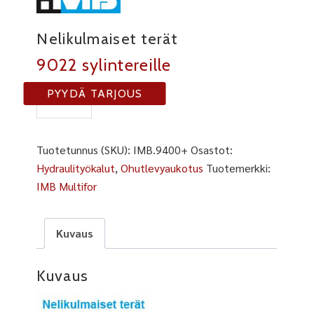
Nelikulmaiset terät
9022 sylintereille
IMB
PYYDÄ TARJOUS
9400+
määrä
Tuotetunnus (SKU):
IMB.9400+
Osastot:
Hydraulityökalut
,
Ohutlevyaukotus
Tuotemerkki:
IMB Multifor
Kuvaus
Kuvaus