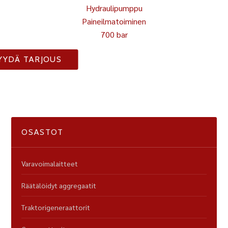
Hydraulipumppu
Paineilmatoiminen
700 bar
YYDÄ TARJOUS
OSASTOT
Varavoimalaitteet
Räätälöidyt aggregaatit
Traktorigeneraattorit