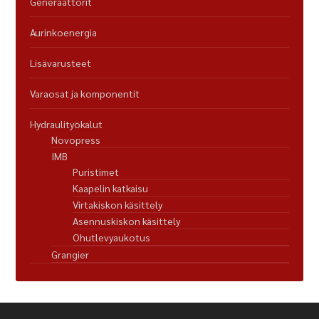
Generaattorit
Aurinkoenergia
Lisävarusteet
Varaosat ja komponentit
Hydraulityökalut
Novopress
IMB
Puristimet
Kaapelin katkaisu
Virtakiskon käsittely
Asennuskiskon käsittely
Ohutlevyaukotus
Grangier