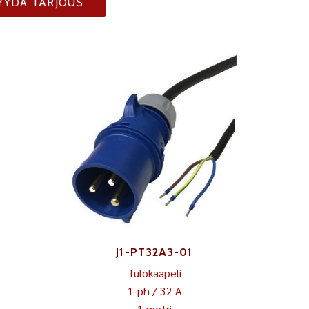
YYDÄ TARJOUS
J1-PT32A3-01
Tulokaapeli
1-ph / 32 A
1 metri