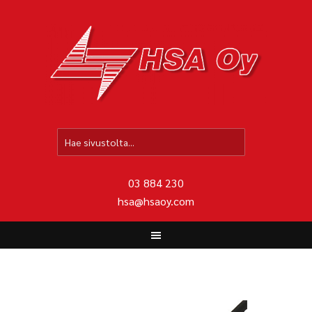
HO
03 884 230
hsa@hsaoy.com