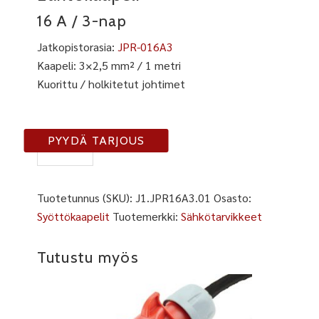
16 A / 3-nap
Jatkopistorasia:
JPR-016A3
Kaapeli: 3×2,5 mm² / 1 metri
Kuorittu / holkitetut johtimet
J1-
PYYDÄ TARJOUS
JPR16A3-
01
määrä
Tuotetunnus (SKU):
J1.JPR16A3.01
Osasto:
Syöttökaapelit
Tuotemerkki:
Sähkötarvikkeet
Tutustu myös