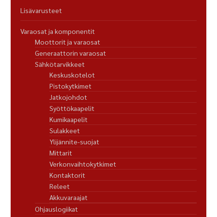
Lisävarusteet
Varaosat ja komponentit
Moottorit ja varaosat
Generaattorin varaosat
Sähkötarvikkeet
Keskuskotelot
Pistokytkimet
Jatkojohdot
Syöttökaapelit
Kumikaapelit
Sulakkeet
Ylijännite-suojat
Mittarit
Verkonvaihtokytkimet
Kontaktorit
Releet
Akkuvaraajat
Ohjauslogiikat