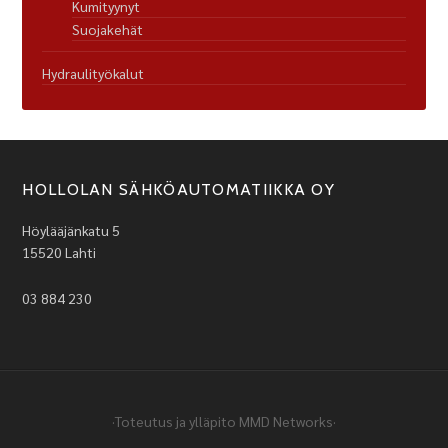
Kumityynyt
Suojakehät
Hydraulityökalut
HOLLOLAN SÄHKÖAUTOMATIIKKA OY
Höylääjänkatu 5
15520 Lahti
03 884 230
·Toteutus ja ylläpito
MMD Networks
·