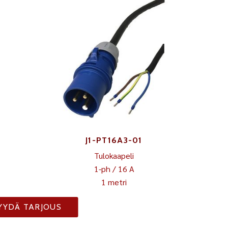
J1-PT16A3-01
Tulokaapeli
1-ph / 16 A
1 metri
YYDÄ TARJOUS