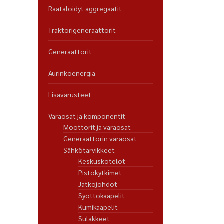
Räätälöidyt aggregaatit
Traktorigeneraattorit
Generaattorit
Aurinkoenergia
Lisävarusteet
Varaosat ja komponentit
Moottorit ja varaosat
Generaattorin varaosat
Sähkötarvikkeet
Keskuskotelot
Pistokytkimet
Jatkojohdot
Syöttökaapelit
Kumikaapelit
Sulakkeet