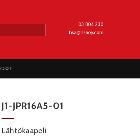
MATIIKKA OY
03 884 230
hsa@hsaoy.com
IEDOT
J1-JPR16A5-01
Lähtökaapeli