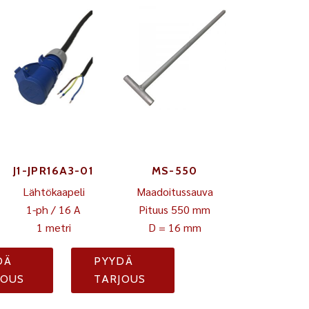
J1-JPR16A3-01
MS-550
Lähtökaapeli
Maadoitussauva
1-ph / 16 A
Pituus 550 mm
1 metri
D = 16 mm
DÄ
PYYDÄ
JOUS
TARJOUS