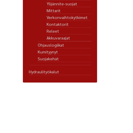
Ylijännite-suojat
Mittarit
Verkonvaihtokytkimet
Kontaktorit
Releet
Akkuvaraajat
Ohjauslogiikat
Kumityynyt
Suojakehät
Hydraulityökalut