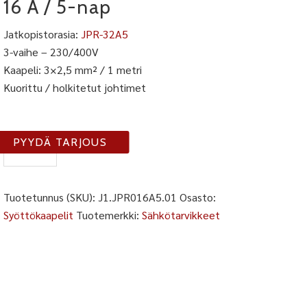
16 A / 5-nap
Jatkopistorasia:
JPR-32A5
3-vaihe – 230/400V
Kaapeli: 3×2,5 mm² / 1 metri
Kuorittu / holkitetut johtimet
J1-
PYYDÄ TARJOUS
JPR16A5-
01
määrä
Tuotetunnus (SKU):
J1.JPR016A5.01
Osasto:
Syöttökaapelit
Tuotemerkki:
Sähkötarvikkeet