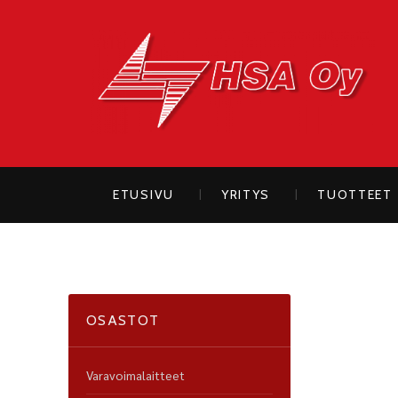
H
ETUSIVU
YRITYS
TUOTTEET
OSASTOT
Varavoimalaitteet