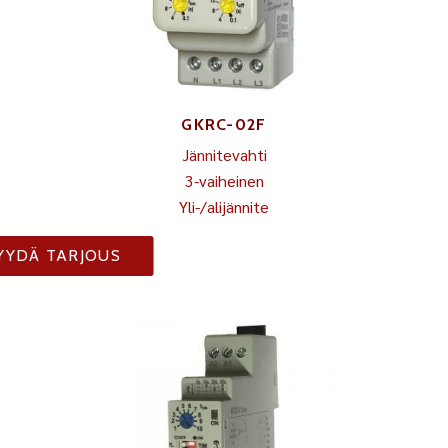
GKRC-02F
Jännitevahti
3-vaiheinen
Yli-/alijännite
YYDÄ TARJOUS