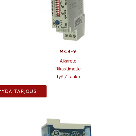
MCB-9
Aikarele
Rikastimelle
Työ / tauko
YYDÄ TARJOUS