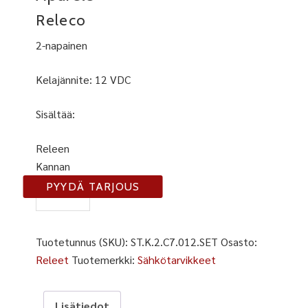
Releco
2-napainen
Kelajännite: 12 VDC
Sisältää:
Releen
Kannan
C7-
PYYDÄ TARJOUS
012-
S
määrä
Tuotetunnus (SKU):
ST.K.2.C7.012.SET
Osasto:
Releet
Tuotemerkki:
Sähkötarvikkeet
Lisätiedot