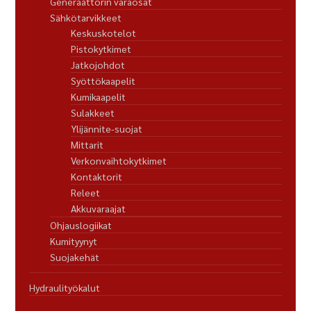
Generaattorin varaosat
Sähkötarvikkeet
Keskuskotelot
Pistokytkimet
Jatkojohdot
Syöttökaapelit
Kumikaapelit
Sulakkeet
Ylijännite-suojat
Mittarit
Verkonvaihtokytkimet
Kontaktorit
Releet
Akkuvaraajat
Ohjauslogiikat
Kumityynyt
Suojakehät
Hydraulityökalut