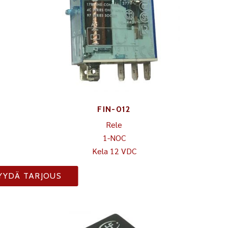
FIN-012
Rele
1-NOC
Kela 12 VDC
YYDÄ TARJOUS