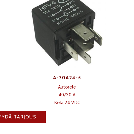
A-30A24-5
Autorele
40/30 A
Kela 24 VDC
YYDÄ TARJOUS