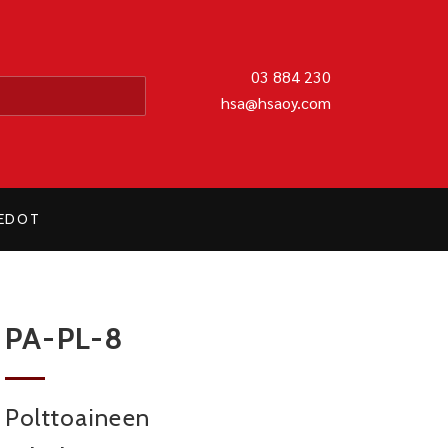
MATIIKKA OY
03 884 230
hsa@hsaoy.com
IEDOT
PA-PL-8
Polttoaineen