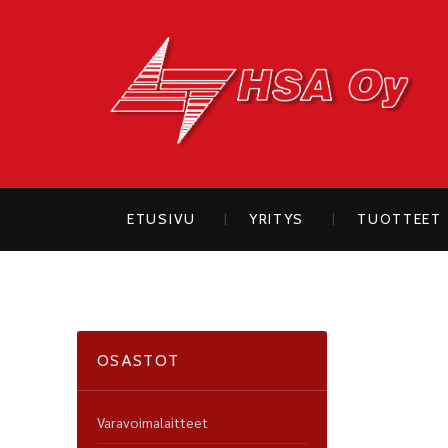
H
ETUSIVU
YRITYS
TUOTTEET
OSASTOT
Varavoimalaitteet