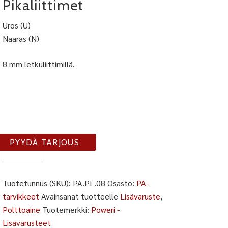
Pikaliittimet
Uros (U)
Naaras (N)
8 mm letkuliittimillä.
PA-
PYYDÄ TARJOUS
PL-
8
määrä
Tuotetunnus (SKU):
PA.PL.08
Osasto:
PA-
tarvikkeet
Avainsanat tuotteelle
Lisävaruste
,
Polttoaine
Tuotemerkki:
Poweri -
Lisävarusteet