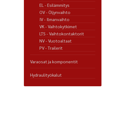
EL - Esilämmitys
OV - Öljynvaihto
IV - Ilmanvaihto
VK - Vaihtokytkimet
LTS - Vaihtokontaktorit
NV - Vuotoaltaat
PV - Trailerit
Varaosat ja komponentit
Hydraulityökalut