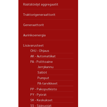
Räätälöidyt aggregaatit
Traktorigeneraattorit
Generaattorit
Aurinkoenergia
Lisävarusteet
OHJ - Ohjaus
AK - Automatiikat
PA - Polttoaine
Jerrykannu
Säiliöt
Pumput
PA-tarvikkeet
PP - Pakoputkisto
PY - Pyörät
SK - Keskukset
SS - Sääsuojat