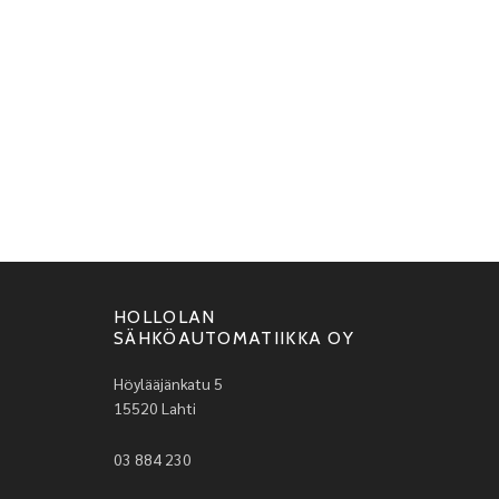
HOLLOLAN
SÄHKÖAUTOMATIIKKA OY
Höylääjänkatu 5
15520 Lahti
03 884 230