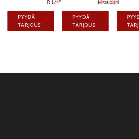
R 1/4"
Mitsubishi
PYYDÄ
PYYDÄ
PYY
TARJOUS
TARJOUS
TAR