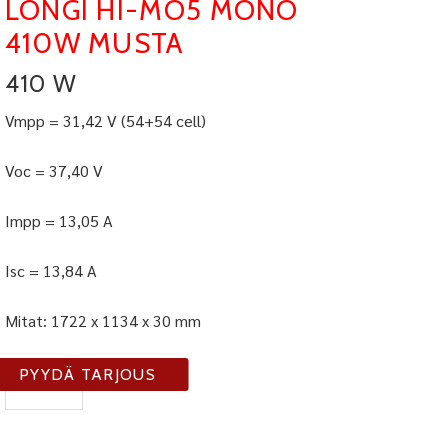
LONGI HI-MO5 MONO
410W MUSTA
410 W
Vmpp = 31,42 V (54+54 cell)
Voc = 37,40 V
Impp = 13,05 A
Isc = 13,84 A
Mitat: 1722 x 1134 x 30 mm
PV-
PYYDÄ TARJOUS
410-
L
määrä