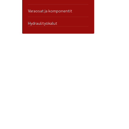
Varaosat ja komponentit
Hydraulityökalut