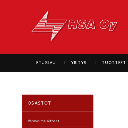
H
ETUSIVU
YRITYS
TUOTTEET
OSASTOT
Varavoimalaitteet