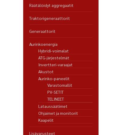
Räätälöidyt aggregaatit
Traktorigeneraattorit
Generaattorit
Aurinkoenergia
Hybridi-voimalat
ATG-järjestelmät
Invertteri-varaajat
Akustot
Aurinko-paneelit
Varastomallit
PV-SETIT
TELINEET
Lataussäätimet
Ohjaimet ja monitorit
Kaapelit
Lisävarusteet