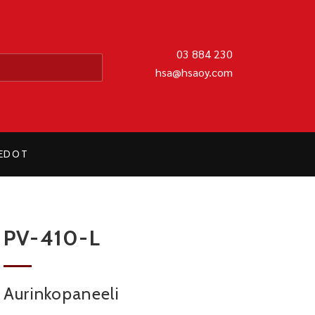
MATIIKKA OY
03 884 230
hsa@hsaoy.com
IEDOT
PV-410-L
Aurinkopaneeli