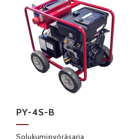
PY-4S-B
Solukumipyöräsarja