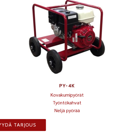
PY-4K
Kovakumipyörät
Työntökahvat
Neljä pyörää
YYDÄ TARJOUS