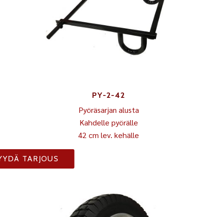
PY-2-42
Pyöräsarjan alusta
Kahdelle pyörälle
42 cm lev. kehälle
YYDÄ TARJOUS