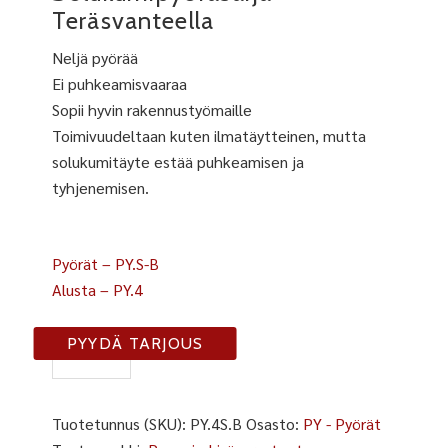
Teräsvanteella
Neljä pyörää
Ei puhkeamisvaaraa
Sopii hyvin rakennustyömaille
Toimivuudeltaan kuten ilmatäytteinen, mutta
solukumitäyte estää puhkeamisen ja
tyhjenemisen.
Pyörät – PY.S-B
Alusta – PY.4
PY-
PYYDÄ TARJOUS
4S-
B
määrä
Tuotetunnus (SKU):
PY.4S.B
Osasto:
PY - Pyörät