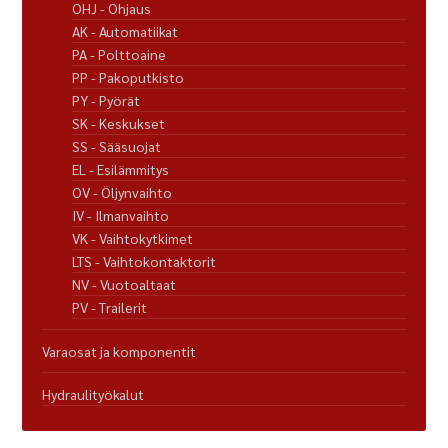
OHJ - Ohjaus
AK - Automatiikat
PA - Polttoaine
PP - Pakoputkisto
PY - Pyörät
SK - Keskukset
SS - Sääsuojat
EL - Esilämmitys
OV - Öljynvaihto
IV - Ilmanvaihto
VK - Vaihtokytkimet
LTS - Vaihtokontaktorit
NV - Vuotoaltaat
PV - Trailerit
Varaosat ja komponentit
Hydraulityökalut