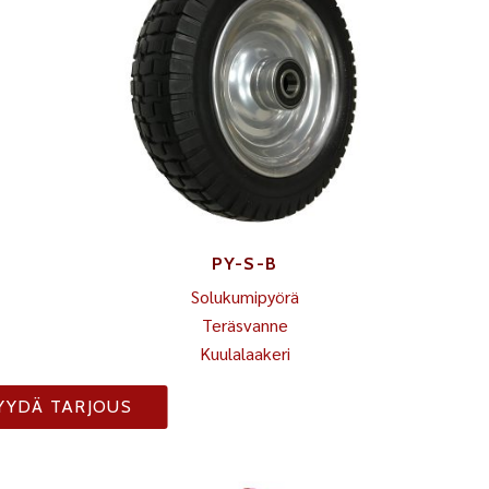
PY-S-B
Solukumipyörä
Teräsvanne
Kuulalaakeri
YYDÄ TARJOUS