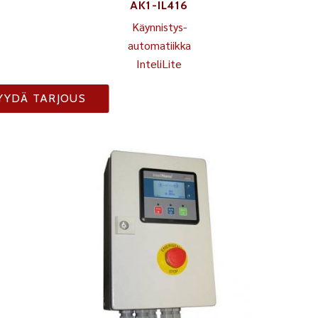
AK1-IL416
Käynnistys-
automatiikka
InteliLite
YYDÄ TARJOUS