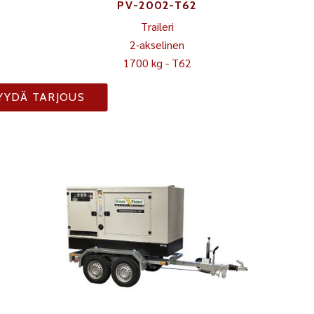
PV-2002-T62
Traileri
2-akselinen
1700 kg - T62
YYDÄ TARJOUS