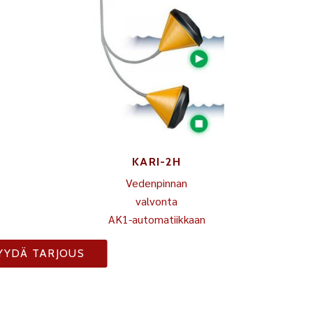
KARI-2H
Vedenpinnan
valvonta
AK1-automatiikkaan
YYDÄ TARJOUS