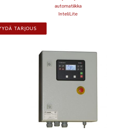
automatiikka
InteliLite
YYDÄ TARJOUS