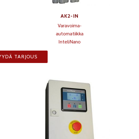
AK2-IN
Varavoima-
automatiikka
InteliNano
YYDÄ TARJOUS