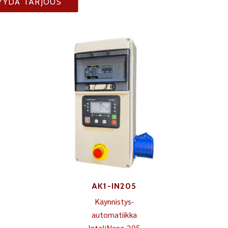
YYDÄ TARJOUS
AK1-IN205
Käynnistys-
automatiikka
InteliNano 205