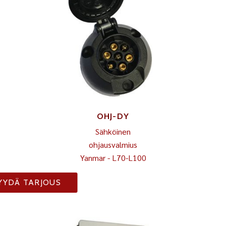
OHJ-DY
Sähköinen
ohjausvalmius
Yanmar - L70-L100
YYDÄ TARJOUS