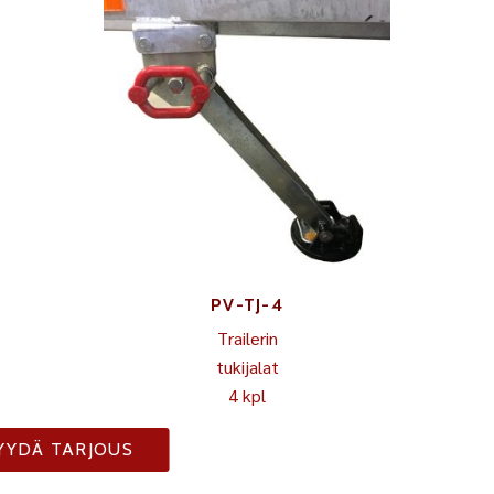
PV-TJ-4
Trailerin
tukijalat
4 kpl
YYDÄ TARJOUS