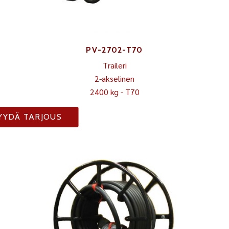
PV-2702-T70
Traileri
2-akselinen
2400 kg - T70
YYDÄ TARJOUS