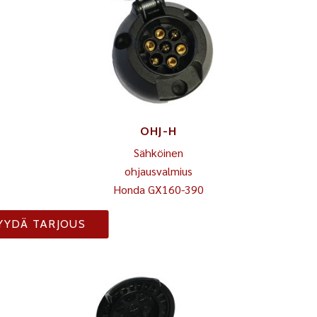
OHJ-H
Sähköinen
ohjausvalmius
Honda GX160-390
YYDÄ TARJOUS