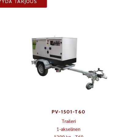
YYDÄ TARJOUS
PV-1501-T60
Traileri
1-akselinen
1200 kg - T60