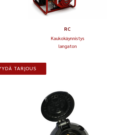
RC
Kaukokäynnistys
langaton
YYDÄ TARJOUS