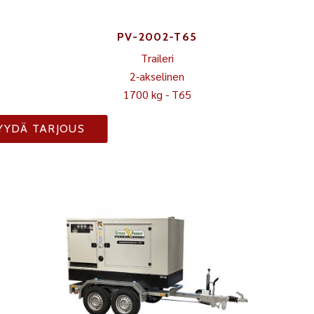
PV-2002-T65
Traileri
2-akselinen
1700 kg - T65
YYDÄ TARJOUS