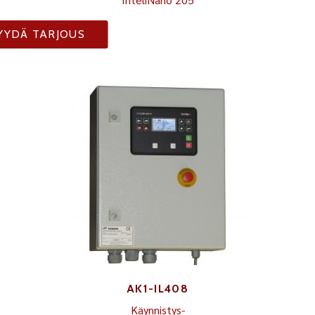
YYDÄ TARJOUS
AK1-IL408
Käynnistys-