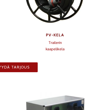
PV-KELA
Trailerin
kaapelikela
YYDÄ TARJOUS