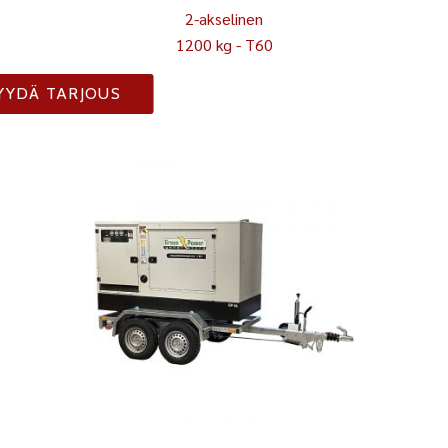
2-akselinen
1200 kg - T60
YYDÄ TARJOUS