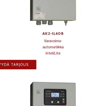
AK2-IL408
Varavoima-
automatiikka
InteliLite
YYDÄ TARJOUS