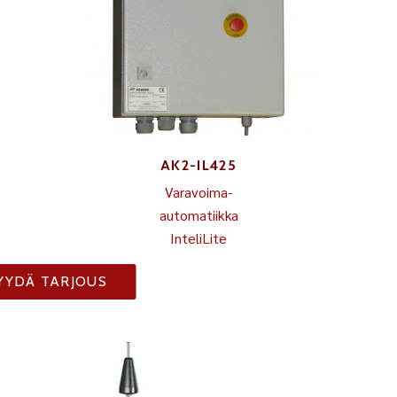
AK2-IL425
Varavoima-
automatiikka
InteliLite
YYDÄ TARJOUS