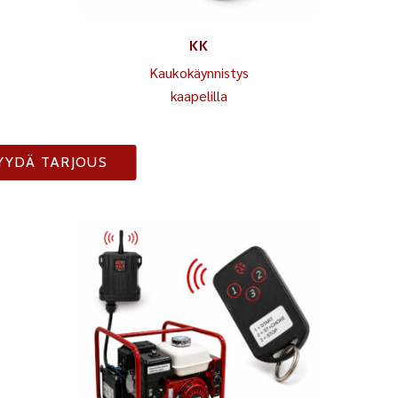
KK
Kaukokäynnistys
kaapelilla
YYDÄ TARJOUS