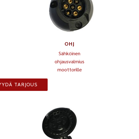
OHJ
Sähköinen
ohjausvalmius
moottorille
YYDÄ TARJOUS