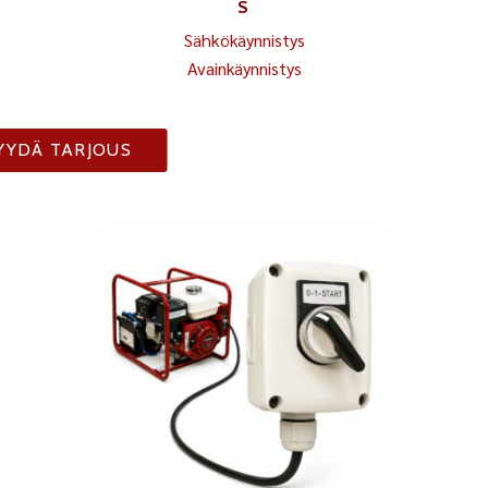
S
Sähkökäynnistys
Avainkäynnistys
YYDÄ TARJOUS