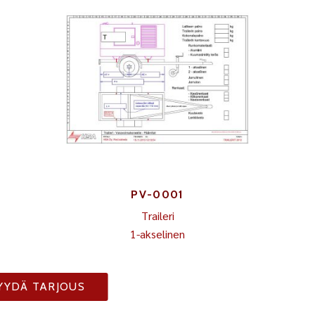
PV-0001
Traileri
1-akselinen
YYDÄ TARJOUS