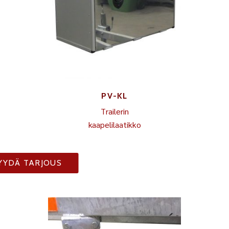
PV-KL
Trailerin
kaapelilaatikko
YYDÄ TARJOUS