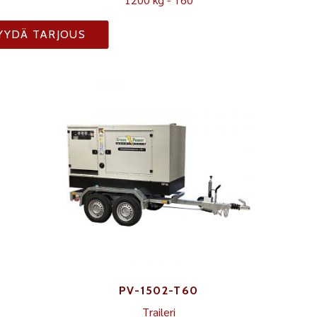
YYDÄ TARJOUS
PV-1502-T60
Traileri