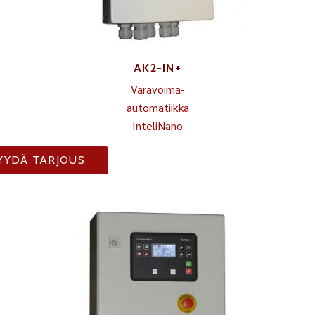
AK2-IN+
Varavoima-
automatiikka
InteliNano
YYDÄ TARJOUS