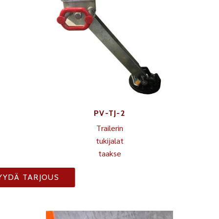
PV-TJ-2
Trailerin
tukijalat
taakse
YYDÄ TARJOUS