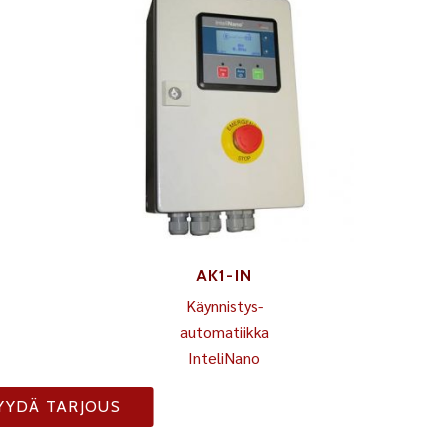
AK1-IN
Käynnistys-
automatiikka
InteliNano
YYDÄ TARJOUS