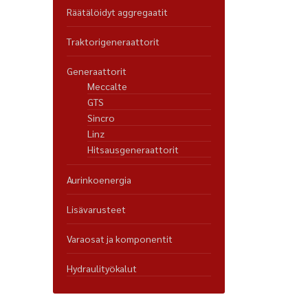
Räätälöidyt aggregaatit
Traktorigeneraattorit
Generaattorit
Meccalte
GTS
Sincro
Linz
Hitsausgeneraattorit
Aurinkoenergia
Lisävarusteet
Varaosat ja komponentit
Hydraulityökalut