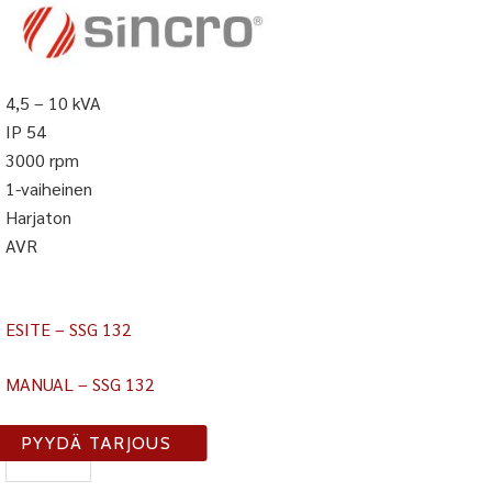
4,5 – 10 kVA
IP 54
3000 rpm
1-vaiheinen
Harjaton
AVR
ESITE – SSG 132
MANUAL – SSG 132
SSG
PYYDÄ TARJOUS
132