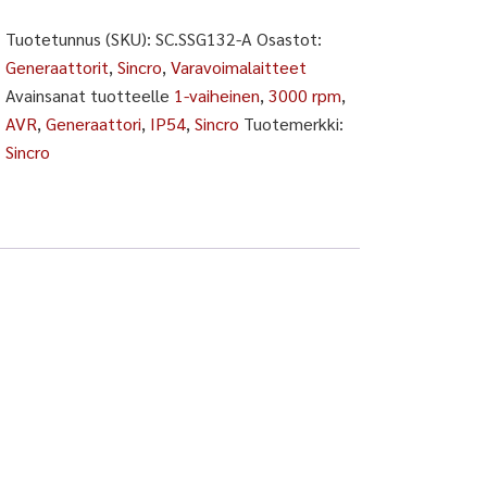
-
A
Tuotetunnus (SKU):
SC.SSG132-A
Osastot:
määrä
Generaattorit
,
Sincro
,
Varavoimalaitteet
Avainsanat tuotteelle
1-vaiheinen
,
3000 rpm
,
AVR
,
Generaattori
,
IP54
,
Sincro
Tuotemerkki:
Sincro