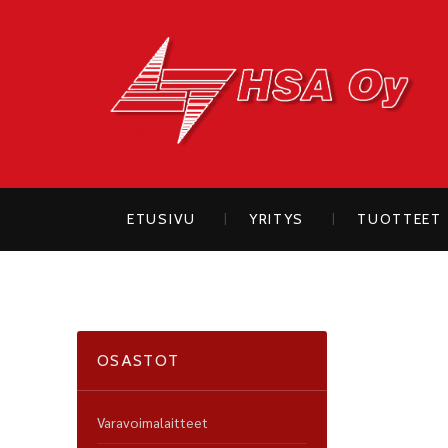
H
ETUSIVU
YRITYS
TUOTTEET
OSASTOT
Varavoimalaitteet