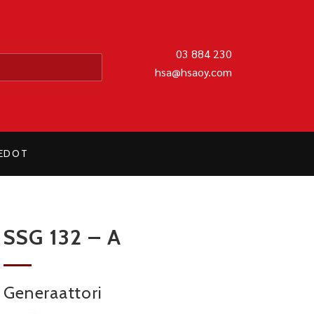
MATIIKKA OY
03 884 230
hsa@hsaoy.com
IEDOT
SSG 132 – A
Generaattori