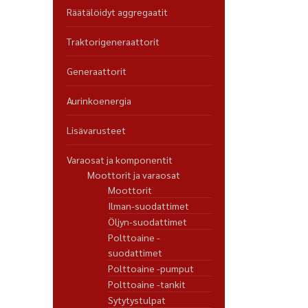
Räätälöidyt aggregaatit
Traktorigeneraattorit
Generaattorit
Aurinkoenergia
Lisävarusteet
Varaosat ja komponentit
Moottorit ja varaosat
Moottorit
Ilman-suodattimet
Öljyn-suodattimet
Polttoaine -
suodattimet
Polttoaine -pumput
Polttoaine -tankit
Sytytystulpat