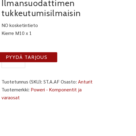
Ilmansuodattimen
tukkeutumisilmaisin
NO kosketintieto
Kierre M10 x 1
A-
PYYDÄ TARJOUS
AF
määrä
Tuotetunnus (SKU):
ST.A.AF
Osasto:
Anturit
Tuotemerkki:
Poweri - Komponentit ja
varaosat