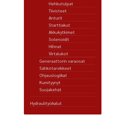
Hehkutulpat
Tiivisteet
Anturit
Starttiakut
Akkukytkimet
Solenoidit
Hihnat
Virtalukot
Generaattorin varaosat
Sähkötarvikkeet
Ohjauslogiikat
Kumityynyt
Suojakehät
Hydraulityökalut