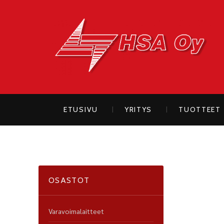
H
ETUSIVU
YRITYS
TUOTTEET
OSASTOT
Varavoimalaitteet