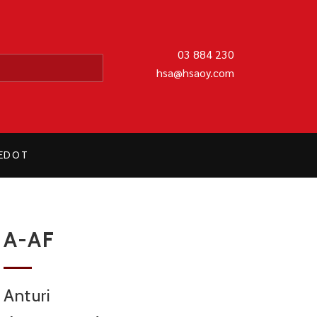
MATIIKKA OY
03 884 230
hsa@hsaoy.com
IEDOT
A-AF
Anturi