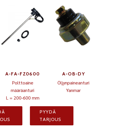
A-FA-FZ0600
A-OB-DY
Polttoaine
Öljynpaineanturi
määräanturi
Yanmar
L = 200-600 mm
DÄ
PYYDÄ
JOUS
TARJOUS