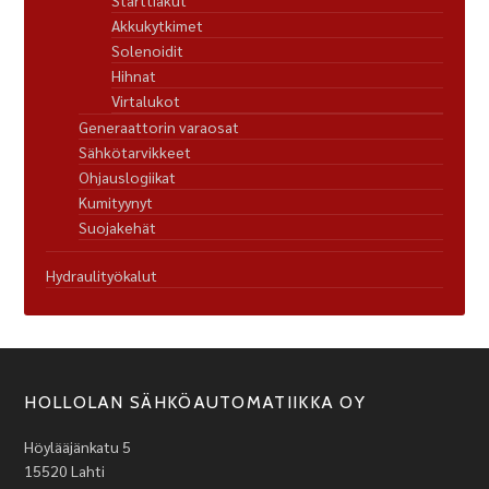
Starttiakut
Akkukytkimet
Solenoidit
Hihnat
Virtalukot
Generaattorin varaosat
Sähkötarvikkeet
Ohjauslogiikat
Kumityynyt
Suojakehät
Hydraulityökalut
HOLLOLAN SÄHKÖAUTOMATIIKKA OY
Höylääjänkatu 5
15520 Lahti