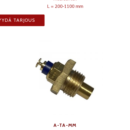
L = 200-1100 mm
YYDÄ TARJOUS
A-TA-MM