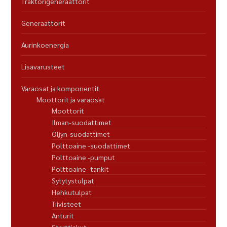
Traktorigeneraattorit
Generaattorit
Aurinkoenergia
Lisävarusteet
Varaosat ja komponentit
Moottorit ja varaosat
Moottorit
Ilman-suodattimet
Öljyn-suodattimet
Polttoaine -suodattimet
Polttoaine -pumput
Polttoaine -tankit
Sytytystulpat
Hehkutulpat
Tiivisteet
Anturit