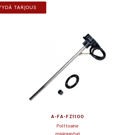
YYDÄ TARJOUS
A-FA-FZ1100
Polttoaine
määräanturi