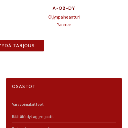
A-OB-DY
Öljynpaineanturi
Yanmar
YYDÄ TARJOUS
OSASTOT
Varavoimalaitteet
Räätälöidyt aggregaatit