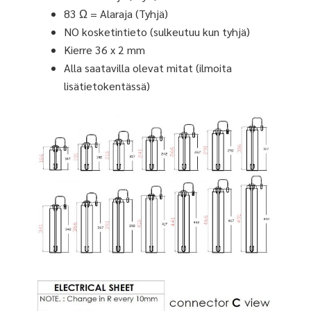
83 Ω = Alaraja (Tyhjä)
NO kosketintieto (sulkeutuu kun tyhjä)
Kierre 36 x 2 mm
Alla saatavilla olevat mitat (ilmoita
lisätietokentässä)