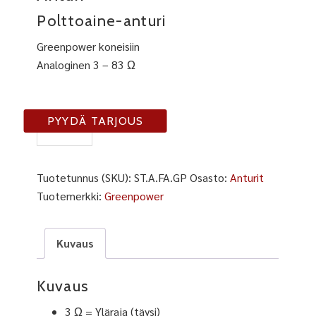
Polttoaine-anturi
Greenpower koneisiin
Analoginen 3 – 83 Ω
A-
PYYDÄ TARJOUS
FA-
GP
määrä
Tuotetunnus (SKU):
ST.A.FA.GP
Osasto:
Anturit
Tuotemerkki:
Greenpower
Kuvaus
Kuvaus
3 Ω = Yläraja (täysi)