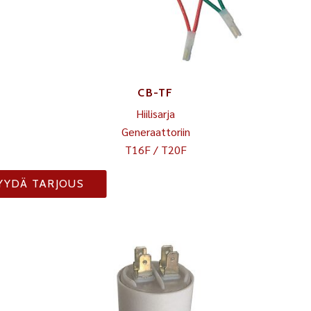
CB-TF
Hiilisarja
Generaattoriin
T16F / T20F
YYDÄ TARJOUS