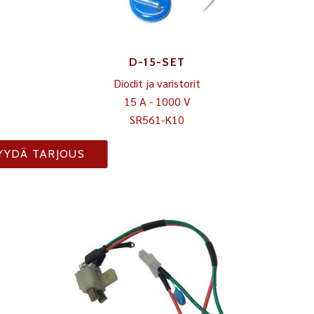
D-15-SET
Diodit ja varistorit
15 A - 1000 V
SR561-K10
YYDÄ TARJOUS