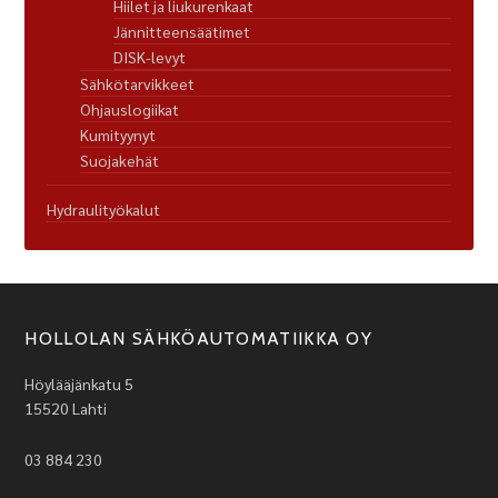
Hiilet ja liukurenkaat
Jännitteensäätimet
DISK-levyt
Sähkötarvikkeet
Ohjauslogiikat
Kumityynyt
Suojakehät
Hydraulityökalut
HOLLOLAN SÄHKÖAUTOMATIIKKA OY
Höylääjänkatu 5
15520 Lahti
03 884 230