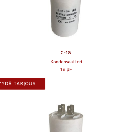
C-18
Kondensaattori
18 μF
YYDÄ TARJOUS