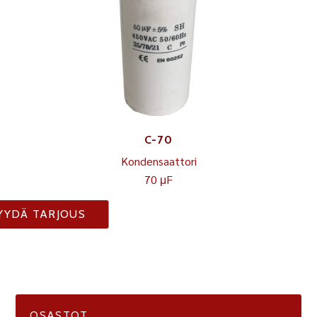
C-70
Kondensaattori
70 μF
YYDÄ TARJOUS
OSASTOT