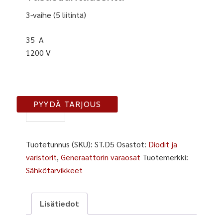
3-vaihe (5 liitintä)
35 A
1200 V
ST-
PYYDÄ TARJOUS
D5
määrä
Tuotetunnus (SKU):
ST.D5
Osastot:
Diodit ja
varistorit
,
Generaattorin varaosat
Tuotemerkki:
Sähkötarvikkeet
Lisätiedot