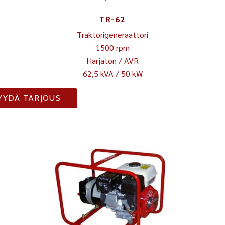
TR-62
Traktorigeneraattori
1500 rpm
Harjaton / AVR
62,5 kVA / 50 kW
YYDÄ TARJOUS