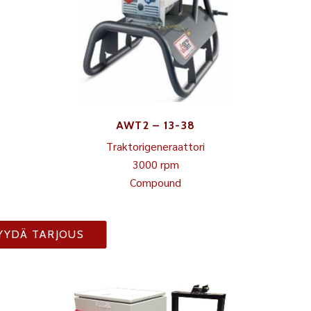
AWT2 – 13-38
Traktorigeneraattori
3000 rpm
Compound
YYDÄ TARJOUS