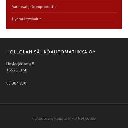
Varaosat ja komponentit
Hydraulityökalut
HOLLOLAN SÄHKÖAUTOMATIIKKA OY
Höylääjänkatu 5
15520 Lahti
03 884 230
·Toteutus ja ylläpito
MMD Networks
·