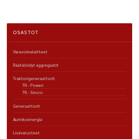
OSASTOT
Varavoimalaitteet
Räätälöidyt aggregaatit
Traktorigeneraattorit
TR - Poweri
TR - Sincro
Generaattorit
Aurinkoenergia
Lisävarusteet