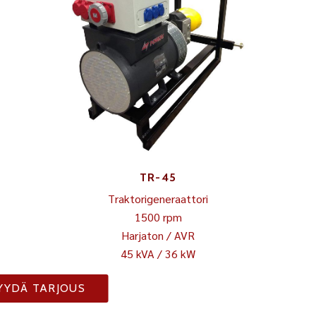
TR-45
Traktorigeneraattori
1500 rpm
Harjaton / AVR
45 kVA / 36 kW
YYDÄ TARJOUS