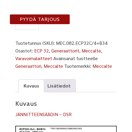
ECP32C-
PYYDÄ TARJOUS
2L4-
A
määrä
Tuotetunnus (SKU):
MEC.082.ECP32C/4+B34
Osastot:
ECP 32
,
Generaattorit
,
Meccalte
,
Varavoimalaitteet
Avainsanat tuotteelle
Generaattori
,
Meccalte
Tuotemerkki:
Meccalte
Kuvaus
Lisätiedot
Kuvaus
JÄNNITTEENSÄÄDIN – DSR