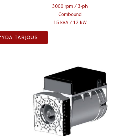
3000 rpm / 3-ph
Combound
15 kVA / 12 kW
YYDÄ TARJOUS