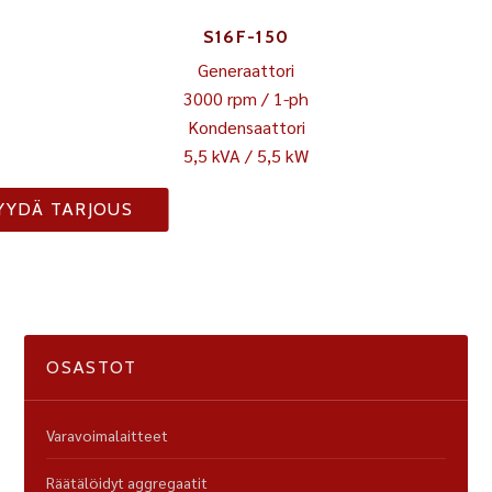
S16F-150
Generaattori
3000 rpm / 1-ph
Kondensaattori
5,5 kVA / 5,5 kW
YYDÄ TARJOUS
OSASTOT
Varavoimalaitteet
Räätälöidyt aggregaatit