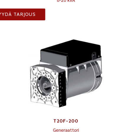
YYDÄ TARJOUS
T20F-200
Generaattori