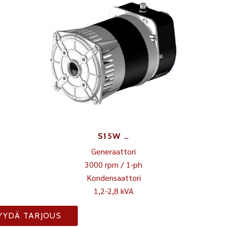
S15W …
Generaattori
3000 rpm / 1-ph
Kondensaattori
1,2-2,8 kVA
YYDÄ TARJOUS