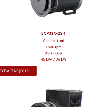
ECP32C-2S4
Generaattori
1500 rpm
AVR - DSR
45 kVA / 36 kW
YYDÄ TARJOUS