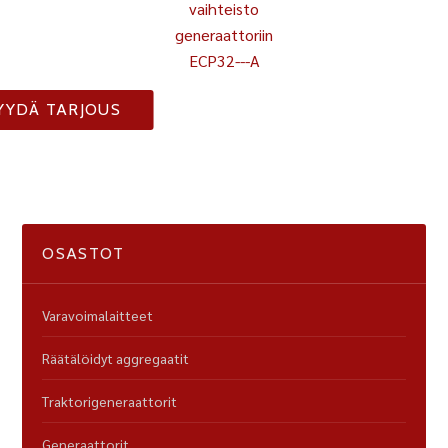
vaihteisto
generaattoriin
ECP32---A
YYDÄ TARJOUS
OSASTOT
Varavoimalaitteet
Räätälöidyt aggregaatit
Traktorigeneraattorit
Generaattorit