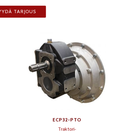
YYDÄ TARJOUS
ECP32-PTO
Traktori-