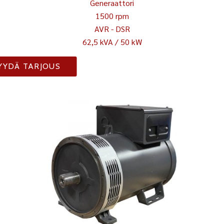
Generaattori
1500 rpm
AVR - DSR
62,5 kVA / 50 kW
YYDÄ TARJOUS