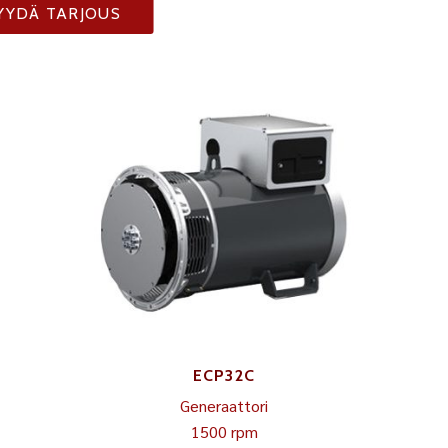
YYDÄ TARJOUS
ECP32C
Generaattori
1500 rpm