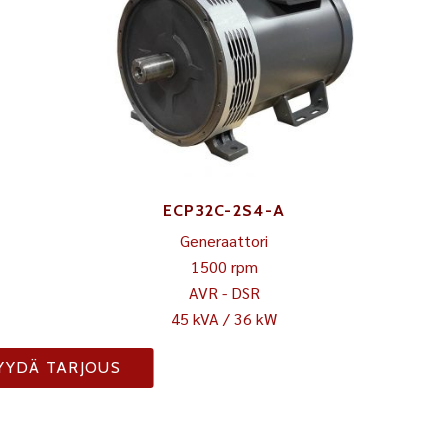
ECP32C-2S4-A
Generaattori
1500 rpm
AVR - DSR
45 kVA / 36 kW
YYDÄ TARJOUS