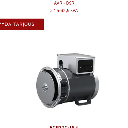
AVR - DSR
37,5-82,5 kVA
YYDÄ TARJOUS
ECP32C-1S4