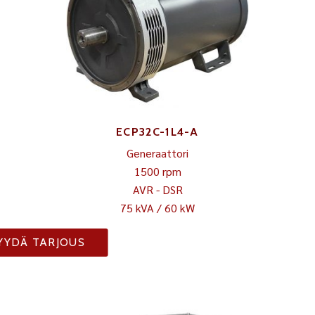
ECP32C-1L4-A
Generaattori
1500 rpm
AVR - DSR
75 kVA / 60 kW
YYDÄ TARJOUS