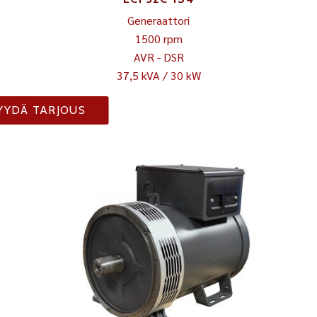
Generaattori
1500 rpm
AVR - DSR
37,5 kVA / 30 kW
YYDÄ TARJOUS