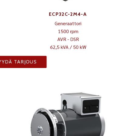
ECP32C-2M4-A
Generaattori
1500 rpm
AVR - DSR
62,5 kVA / 50 kW
YYDÄ TARJOUS