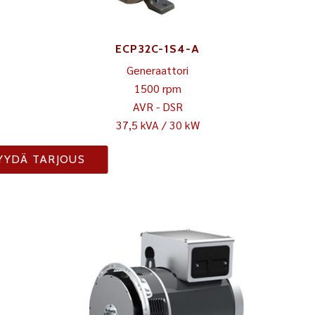
ECP32C-1S4-A
Generaattori
1500 rpm
AVR - DSR
37,5 kVA / 30 kW
YYDÄ TARJOUS