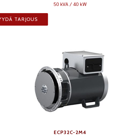
50 kVA / 40 kW
YYDÄ TARJOUS
ECP32C-2M4