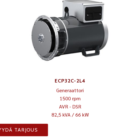
ECP32C-2L4
Generaattori
1500 rpm
AVR - DSR
82,5 kVA / 66 kW
YYDÄ TARJOUS