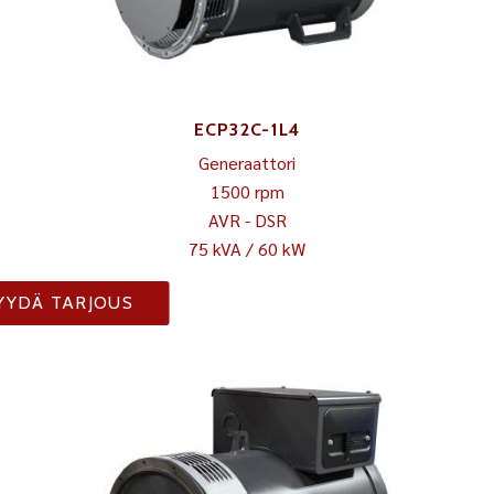
ECP32C-1L4
Generaattori
1500 rpm
AVR - DSR
75 kVA / 60 kW
YYDÄ TARJOUS