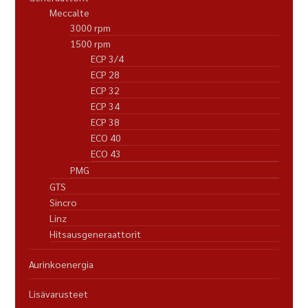
Meccalte
3000 rpm
1500 rpm
ECP 3/4
ECP 28
ECP 32
ECP 34
ECP 38
ECO 40
ECO 43
PMG
GTS
Sincro
Linz
Hitsausgeneraattorit
Aurinkoenergia
Lisävarusteet