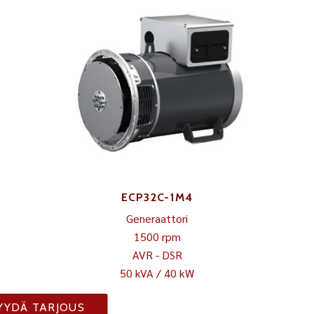
ECP32C-1M4
Generaattori
1500 rpm
AVR - DSR
50 kVA / 40 kW
YYDÄ TARJOUS