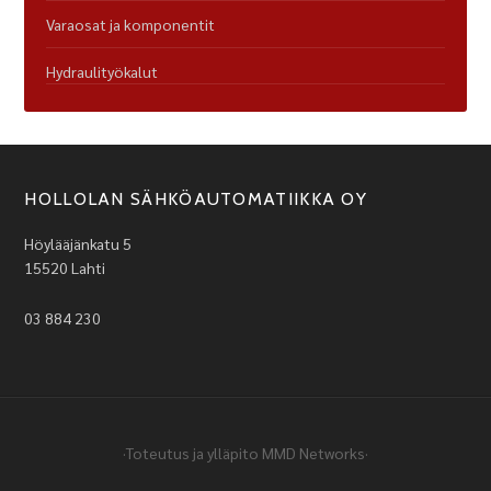
Varaosat ja komponentit
Hydraulityökalut
HOLLOLAN SÄHKÖAUTOMATIIKKA OY
Höylääjänkatu 5
15520 Lahti
03 884 230
·Toteutus ja ylläpito
MMD Networks
·