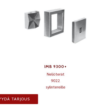
IMB 9300+
Neliöterät
9022
sylintereille
YYDÄ TARJOUS