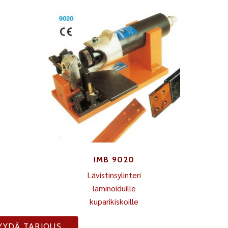
IMB 9020
Lävistinsylinteri
laminoiduille
kuparikiskoille
YYDÄ TARJOUS