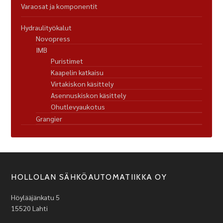
Varaosat ja komponentit
Hydraulityökalut
Novopress
IMB
Puristimet
Kaapelin katkaisu
Virtakiskon käsittely
Asennuskiskon käsittely
Ohutlevyaukotus
Grangier
HOLLOLAN SÄHKÖAUTOMATIIKKA OY
Höylääjänkatu 5
15520 Lahti