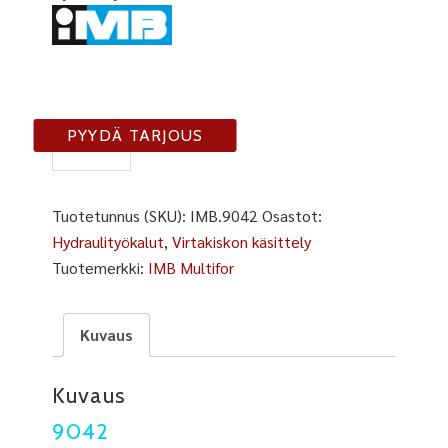
IMB
PYYDÄ TARJOUS
9042
määrä
Tuotetunnus (SKU):
IMB.9042
Osastot:
Hydraulityökalut
,
Virtakiskon käsittely
Tuotemerkki:
IMB Multifor
Kuvaus
Kuvaus
9042