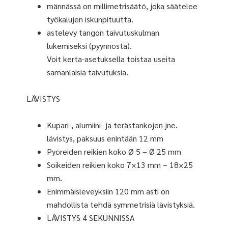
männässä on millimetrisäätö, joka säätelee
työkalujen iskunpituutta.
astelevy tangon taivutuskulman
lukemiseksi (pyynnöstä).
Voit kerta-asetuksella toistaa useita
samanlaisia taivutuksia.
LÄVISTYS
Kupari-, alumiini- ja terästankojen jne.
lävistys, paksuus enintään 12 mm
Pyöreiden reikien koko Ø 5 – Ø 25 mm
Soikeiden reikien koko 7×13 mm – 18×25
mm.
Enimmäisleveyksiin 120 mm asti on
mahdollista tehdä symmetrisiä lävistyksiä.
LÄVISTYS 4 SEKUNNISSA