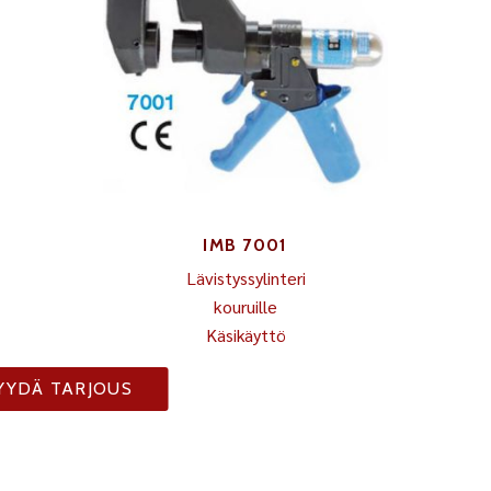
IMB 7001
Lävistyssylinteri
kouruille
Käsikäyttö
YYDÄ TARJOUS