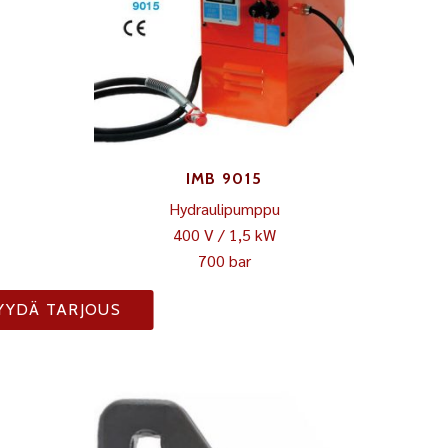
IMB 9015
Hydraulipumppu
400 V / 1,5 kW
700 bar
YYDÄ TARJOUS