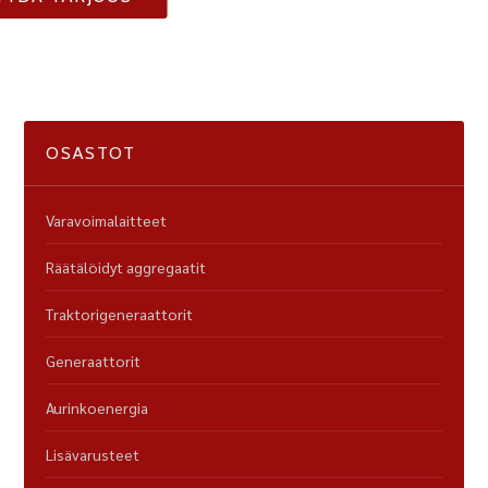
OSASTOT
Varavoimalaitteet
Räätälöidyt aggregaatit
Traktorigeneraattorit
Generaattorit
Aurinkoenergia
Lisävarusteet