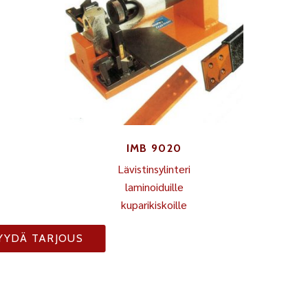
IMB 9020
Lävistinsylinteri
laminoiduille
kuparikiskoille
YYDÄ TARJOUS