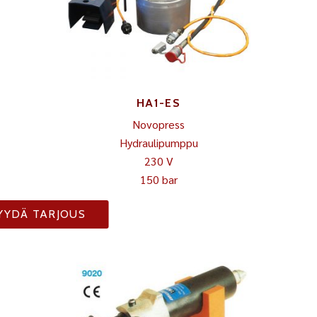
HA1-ES
Novopress
Hydraulipumppu
230 V
150 bar
YYDÄ TARJOUS