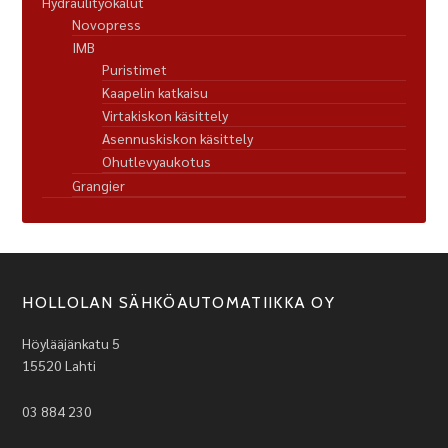
Hydraulityökalut
Novopress
IMB
Puristimet
Kaapelin katkaisu
Virtakiskon käsittely
Asennuskiskon käsittely
Ohutlevyaukotus
Grangier
HOLLOLAN SÄHKÖAUTOMATIIKKA OY
Höylääjänkatu 5
15520 Lahti
03 884 230