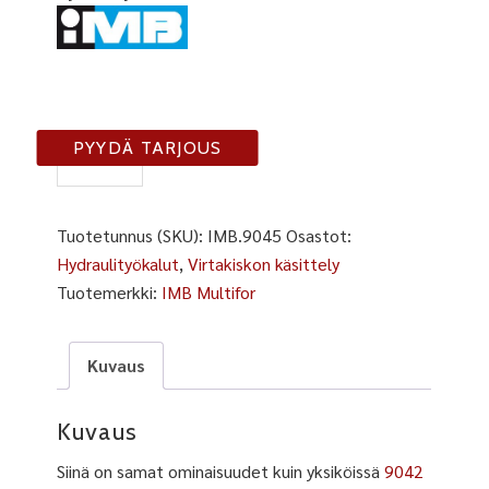
IMB
PYYDÄ TARJOUS
9045
määrä
Tuotetunnus (SKU):
IMB.9045
Osastot:
Hydraulityökalut
,
Virtakiskon käsittely
Tuotemerkki:
IMB Multifor
Kuvaus
Kuvaus
Siinä on samat ominaisuudet kuin yksiköissä
9042