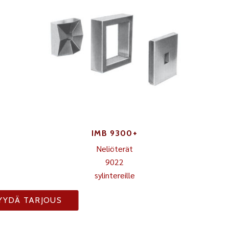
IMB 9300+
Neliöterät
9022
sylintereille
YYDÄ TARJOUS