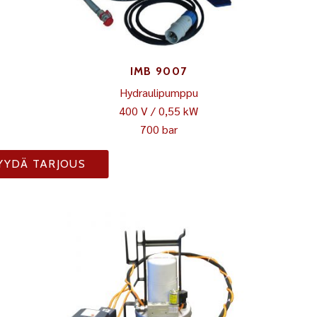
IMB 9007
Hydraulipumppu
400 V / 0,55 kW
700 bar
YYDÄ TARJOUS