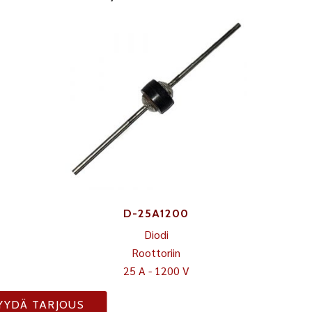
D-25A1200
Diodi
Roottoriin
25 A - 1200 V
YYDÄ TARJOUS