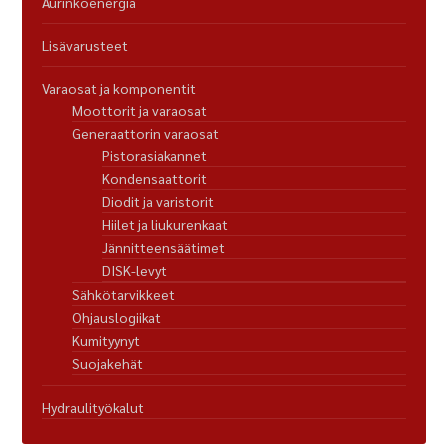
Aurinkoenergia
Lisävarusteet
Varaosat ja komponentit
Moottorit ja varaosat
Generaattorin varaosat
Pistorasiakannet
Kondensaattorit
Diodit ja varistorit
Hiilet ja liukurenkaat
Jännitteensäätimet
DISK-levyt
Sähkötarvikkeet
Ohjauslogiikat
Kumityynyt
Suojakehät
Hydraulityökalut