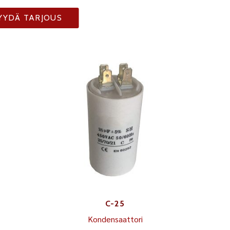
YYDÄ TARJOUS
C-25
Kondensaattori