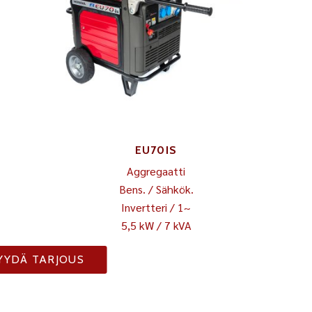
EU70IS
Aggregaatti
Bens. / Sähkök.
Invertteri / 1~
5,5 kW / 7 kVA
YYDÄ TARJOUS