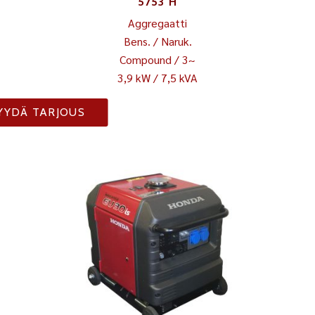
5753 H
Aggregaatti
Bens. / Naruk.
Compound / 3~
3,9 kW / 7,5 kVA
YYDÄ TARJOUS