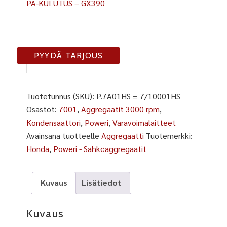
PA-KULUTUS – GX390
7A01
PYYDÄ TARJOUS
HS
määrä
Tuotetunnus (SKU):
P.7A01HS = 7/10001HS
Osastot:
7001
,
Aggregaatit 3000 rpm
,
Kondensaattori
,
Poweri
,
Varavoimalaitteet
Avainsana tuotteelle
Aggregaatti
Tuotemerkki:
Honda
,
Poweri - Sähköaggregaatit
Kuvaus
Lisätiedot
Kuvaus