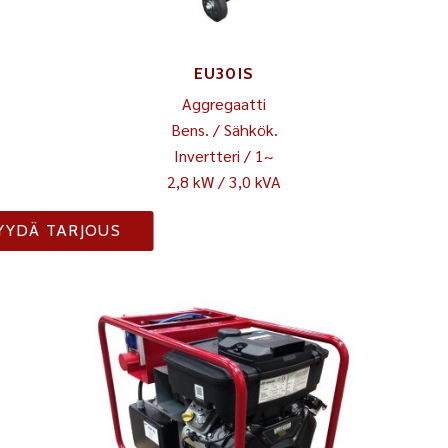
EU30IS
Aggregaatti
Bens. / Sähkök.
Invertteri / 1~
2,8 kW / 3,0 kVA
YYDÄ TARJOUS