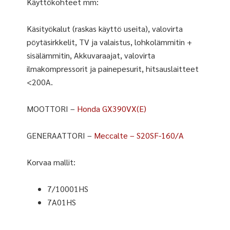
Käyttökohteet mm:
Käsityökalut (raskas käyttö useita), valovirta
pöytäsirkkelit, TV ja valaistus, lohkolämmitin +
sisälämmitin, Akkuvaraajat, valovirta
ilmakompressorit ja painepesurit, hitsauslaitteet
<200A.
MOOTTORI –
Honda GX390VX(E)
GENERAATTORI –
Meccalte – S20SF-160/A
Korvaa mallit:
7/10001HS
7A01HS