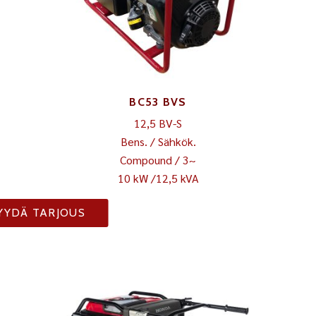
BC53 BVS
12,5 BV-S
Bens. / Sähkök.
Compound / 3~
10 kW /12,5 kVA
YYDÄ TARJOUS